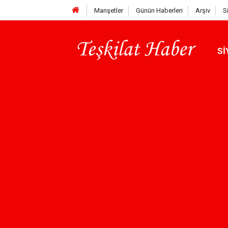
Manşetler
Günün Haberleri
Arşiv
S
Sİ