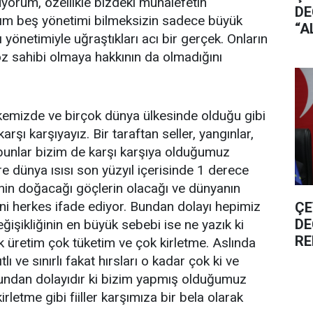
yorum, özellikle bizdeki muhalefetin
DE
ığım beş yönetimi bilmeksizin sadece büyük
“A
 yönetimiyle uğraştıkları acı bir gerçek. Onların
İN
z sahibi olmaya hakkının da olmadığını
DA
 ülkemizde ve birçok dünya ülkesinde olduğu gibi
karşı karşıyayız. Bir taraftan seller, yangınlar,
n bunlar bizim de karşı karşıya olduğumuz
e dünya ısısı son yüzyıl içerisinde 1 derece
zinin doğacağı göçlerin olacağı ve dünyanın
ni herkes ifade ediyor. Bundan dolayı hepimiz
ÇE
DE
eğişikliğinin en büyük sebebi ise ne yazık ki
RE
k üretim çok tüketim ve çok kirletme. Aslında
YA
lı ve sınırlı fakat hırsları o kadar çok ki ve
SA
ndan dolayıdır ki bizim yapmış olduğumuz
letme gibi fiiller karşımıza bir bela olarak