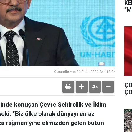
KE
“M
DÖ
Güncelleme:
31 Ekim 2023 Salı 18:04
ÇÖ
ÇO
sinde konuşan Çevre Şehircilik ve İklim
ki: “Biz ülke olarak dünyayı en az
ıza rağmen yine elimizden gelen bütün