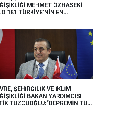
ĞİŞİKLİĞİ MEHMET ÖZHASEKİ:
LO 181 TÜRKİYE’NİN EN
TERAKTİF VE EN ÇÖZÜM ÜRETEN
NIŞMA HATTI
VRE, ŞEHİRCİLİK VE İKLİM
ĞİŞİKLİĞİ BAKAN YARDIMCISI
FİK TUZCUOĞLU:“DEPREMİN TÜM
RALARI EN HIZLI ŞEKİLDE
RACAĞIZ