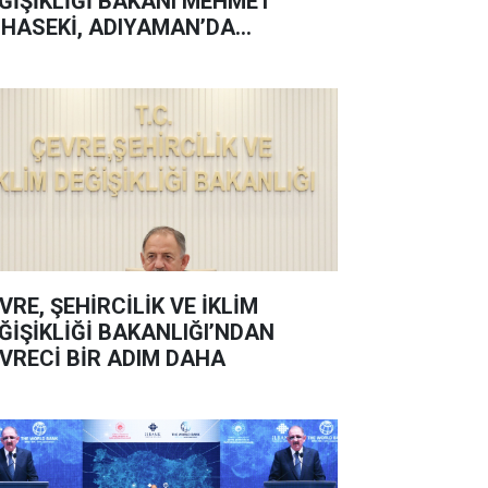
ĞİŞİKLİĞİ BAKANI MEHMET
HASEKİ, ADIYAMAN’DA
NUŞTU:
VRE, ŞEHİRCİLİK VE İKLİM
ĞİŞİKLİĞİ BAKANLIĞI’NDAN
VRECİ BİR ADIM DAHA