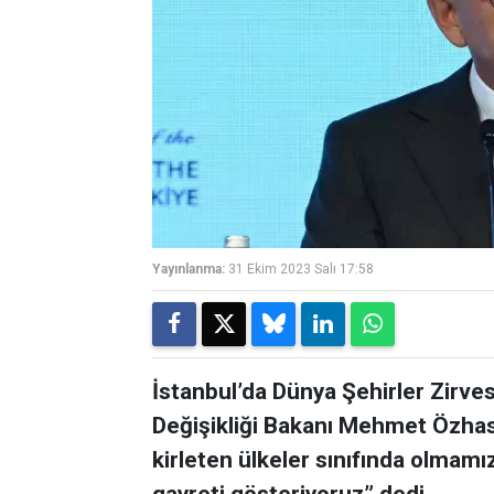
Yayınlanma:
31 Ekim 2023 Salı 17:58
İstanbul’da Dünya Şehirler Zirve
Değişikliği Bakanı Mehmet Özhase
kirleten ülkeler sınıfında olmam