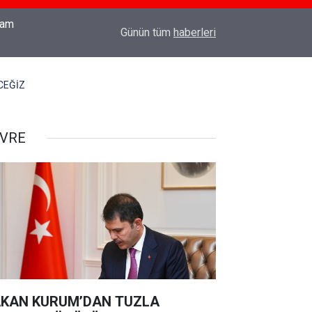
18:03
TÜRK SİLAHLI KUVVETLERİNE SURİYE'DE CO
Günün tüm
haberleri
CEĞİZ
VRE
KAN KURUM’DAN TUZLA