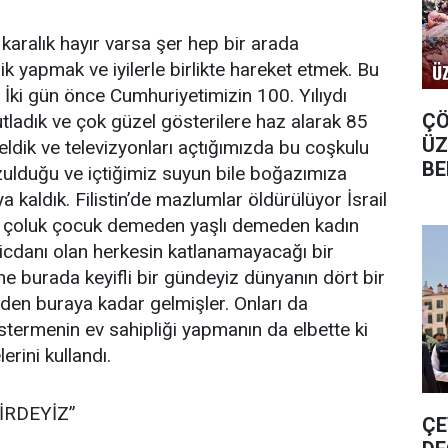
aralık hayır varsa şer hep bir arada
ik yapmak ve iyilerle birlikte hareket etmek. Bu
 İki gün önce Cumhuriyetimizin 100. Yılıydı
ÇÖ
utladık ve çok güzel gösterilere haz alarak 85
ÜZ
 geldik ve televizyonları açtığımızda bu coşkulu
BE
ulduğu ve içtiğimiz suyun bile boğazımıza
CE
 kaldık. Filistin’de mazlumlar öldürülüyor İsrail
su çoluk çocuk demeden yaşlı demeden kadın
danı olan herkesin katlanamayacağı bir
ine burada keyifli bir gündeyiz dünyanın dört bir
eden buraya kadar gelmişler. Onları da
termenin ev sahipliği yapmanın da elbette ki
rini kullandı.
İRDEYİZ”
ÇE