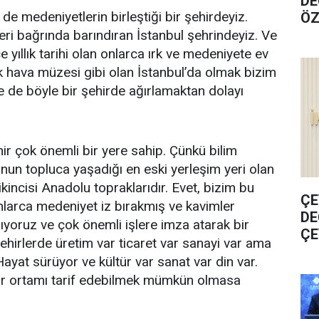
DE
 de medeniyetlerin birleştiği bir şehirdeyiz.
ÖZ
KO
kleri bağrında barındıran İstanbul şehrindeyiz. Ve
 yıllık tarihi olan onlarca ırk ve medeniyete ev
ık hava müzesi gibi olan İstanbul’da olmak bizim
ze de böyle bir şehirde ağırlamaktan dolayı
r çok önemli bir yere sahip. Çünkü bilim
nun topluca yaşadığı en eski yerleşim yeri olan
kincisi Anadolu topraklarıdır. Evet, bizim bu
ÇE
nlarca medeniyet iz bırakmış ve kavimler
DE
ıyoruz ve çok önemli işlere imza atarak bir
ÇE
ehirlerde üretim var ticaret var sanayi var ama
r. Hayat sürüyor ve kültür var sanat var din var.
bir ortamı tarif edebilmek mümkün olmasa