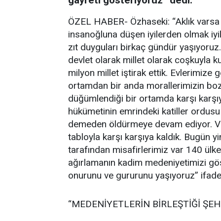
gayreti gösteriyoruz” dedi.
ÖZEL HABER- Özhaseki: “Aklık varsa k
insanoğluna düşen iyilerden olmak iyil
zıt duyguları birkaç gündür yaşıyoruz.
devlet olarak millet olarak coşkuyla k
milyon millet iştirak ettik. Evlerimize
ortamdan bir anda morallerimizin boz
düğümlendiği bir ortamda karşı karşıya
hükümetinin emrindeki katiller ordu
demeden öldürmeye devam ediyor. Vic
tabloyla karşı karşıya kaldık. Bugün y
tarafından misafirlerimiz var 140 ülk
ağırlamanın kadim medeniyetimizi gös
onurunu ve gururunu yaşıyoruz” ifadele
“MEDENİYETLERİN BİRLEŞTİĞİ ŞEH