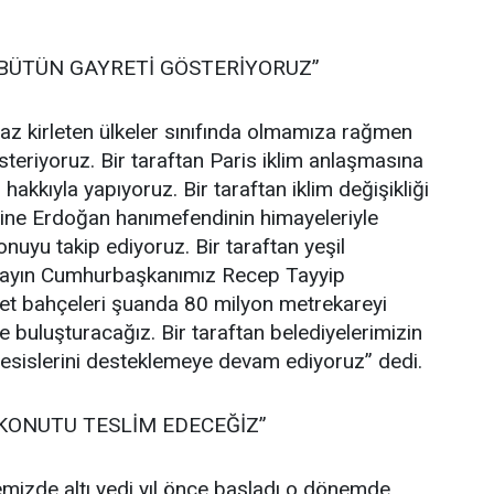
 BÜTÜN GAYRETİ GÖSTERİYORUZ”
 az kirleten ülkeler sınıfında olmamıza rağmen
steriyoruz. Bir taraftan Paris iklim anlaşmasına
akkıyla yapıyoruz. Bir taraftan iklim değişikliği
ine Erdoğan hanımefendinin himayeleriyle
onuyu takip ediyoruz. Bir taraftan yeşil
. Sayın Cumhurbaşkanımız Recep Tayyip
llet bahçeleri şuanda 80 milyon metrekareyi
 buluşturacağız. Bir taraftan belediyelerimizin
bi tesislerini desteklemeye devam ediyoruz” dedi.
R KONUTU TESLİM EDECEĞİZ”
kemizde altı yedi yıl önce başladı o dönemde