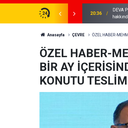
DEVA Partisi 
AKANI BOLAT'I ZİYARET ETTİ...
24
20:36
hakkınd
Anasayfa
ÇEVRE
ÖZEL HABER-MEHME
ÖZEL HABER-ME
BİR AY İÇERİSİN
KONUTU TESLİM