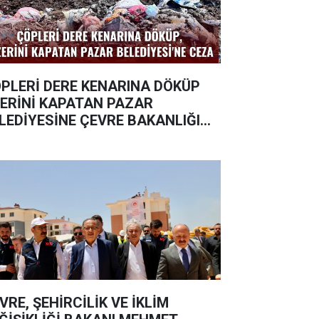
PLERİ DERE KENARINA DÖKÜP
ERİNİ KAPATAN PAZAR
LEDİYESİNE ÇEVRE BAKANLIĞI
ZA YAZDI
VRE, ŞEHİRCİLİK VE İKLİM