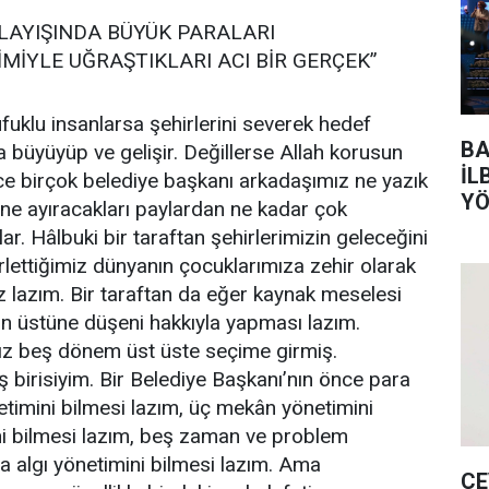
LAYIŞINDA BÜYÜK PARALARI
İYLE UĞRAŞTIKLARI ACI BİR GERÇEK”
fuklu insanlarsa şehirlerini severek hedef
BA
a büyüyüp ve gelişir. Değillerse Allah korusun
İL
lince birçok belediye başkanı arkadaşımız ne yazık
YÖ
ne ayıracakları paylardan ne kadar çok
TO
r. Hâlbuki bir taraftan şehirlerimizin geleceğini
lettiğimiz dünyanın çocuklarımıza zehir olarak
 lazım. Bir taraftan da eğer kaynak meselesi
n üstüne düşeni hakkıyla yapması lazım.
ız beş dönem üst üste seçime girmiş.
 birisiyim. Bir Belediye Başkanı’nın önce para
netimini bilmesi lazım, üç mekân yönetimini
ni bilmesi lazım, beş zaman ve problem
da algı yönetimini bilmesi lazım. Ama
ÇE