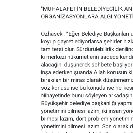
"MUHALAFETİN BELEDİYECİLİK AN
ORGANİZASYONLARA ALGI YÖNETİM
Özhaseki: “Eğer Belediye Başkanları u
koyup gayret ediyorlarsa şehirler hızl
tam tersi olur. Sürdürülebilirlik deni
ki merkezi hükümetlerin sadece kendi
alacağını düşünerek sohbete başlıyorla
inşa ederken şuanda Allah korusun kir
bırakılan bir miras olarak düşünmemiz
söz konusu ise bu konuda ise herkesi
Nihayetinde bunu söyleyen arkadaşın
Büyükşehir belediye başkanlığı yapmış
yönetimini bilmesi lazım, iki insan yö
bilmesi lazım, dört problem yönetimi
yönetimini bilmesi lazım. Son olarak 