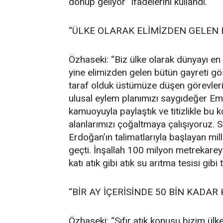
dönüp geliyor” ifadelerini kullandı.
“ÜLKE OLARAK ELİMİZDEN GELEN
Özhaseki: “Biz ülke olarak dünyayı en
yine elimizden gelen bütün gayreti gö
taraf olduk üstümüze düşen görevleri h
ulusal eylem planımızı saygıdeğer Em
kamuoyuyla paylaştık ve titizlikle bu k
alanlarımızı çoğaltmaya çalışıyoruz
Erdoğan’ın talimatlarıyla başlayan mi
geçti. İnşallah 100 milyon metrekareye
katı atık gibi atık su arıtma tesisi gi
“BİR AY İÇERİSİNDE 50 BİN KADA
Özhaseki: “Sıfır atık konusu bizim ül