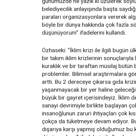
günümüzde ne yazık ki üzülerek söylü
belediyecilik anlayışında başta sayd
paraları organizasyonlara vererek algı
böyle bir dünya hakkında çok fazla sö
düşünüyorum” ifadelerini kullandı.
Özhaseki: “İklim krizi ile ilgili bugün
bir takım iklim krizlerinin sonuçlarıyla 
kuraklık ve bir taraftan müsilaj bütü
problemler. Bilimsel araştırmalara gör
arttı. Bu 2 dereceye çıkarsa gıda kri
yaşanmayacak bir yer haline geleceği
büyük bir gayret içerisindeyiz. İklim d
sanayi devrimiyle birlikte başlayan ço
insanoğlunun zaruri ihtiyaçları çok kısıt
çokça da tüketmeye devam ediyor. Bu
dışarıya karşı yapmış olduğumuz bu kir