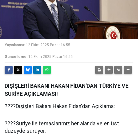
Yayınlanma:
12 Ekim 2025 Pazar 16:55
Güncelleme:
12 Ekim 2025 Pazar 16:55
DIŞİŞLERİ BAKANI HAKAN FİDAN'DAN TÜRKİYE VE
SURİYE AÇIKLAMASI!
????️Dışişleri Bakanı Hakan Fidan'dan Açıklama:
????Suriye ile temaslarımız her alanda ve en üst
düzeyde sürüyor.