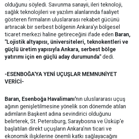
olduğunu söyledi. Savunma sanayii, ileri teknoloji,
sağlık teknolojileri ve yazılım alanlarında faaliyet
gösteren firmaların uluslararası rekabet gücünü
artıracak bir serbest bölgenin Ankara'yı bölgesel
ticaret merkezi haline getireceğini ifade eden
Baran,
"Lojistik altyapısı, üniversiteleri, teknokentleri ve
güçlü üretim yapısıyla Ankara, serbest bölge
yatırımı için en güçlü aday durumunda"
dedi.
-ESENBOĞA'YA YENİ UÇUŞLAR MEMNUNİYET
VERİCİ-
Baran,
Esenboğa Havalimanı'
nın uluslararası uçuş
ağının genişletilmesine yönelik son dönemde atılan
adımların Başkent adına sevindirici olduğunu
belirterek, St. Petersburg, Saraybosna ve Üsküp'e
başlatılan direkt uçuşların Ankara'nın ticari ve
ekonomik ilişkilerine önemli katkı sağlayacağını