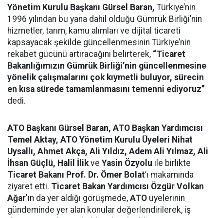
Yönetim Kurulu Başkanı Gürsel Baran,
Türkiye’nin
1996 yılından bu yana dahil olduğu Gümrük Birliği’nin
hizmetler, tarım, kamu alımları ve dijital ticareti
kapsayacak şekilde güncellenmesinin Türkiye’nin
rekabet gücünü artıracağını belirterek,
“Ticaret
Bakanlığımızın
Gümrük Birliği’nin güncellenmesine
yönelik çalışmalarını çok kıymetli buluyor,
sürecin
en kısa sürede tamamlanmasını temenni ediyoruz
”
dedi.
ATO Başkanı Gürsel Baran, ATO Başkan Yardımcısı
Temel Aktay, ATO Yönetim Kurulu Üyeleri Nihat
Uysallı, Ahmet Akça, Ali Yıldız, Adem Ali Yılmaz, Ali
İhsan Güçlü, Halil İlik
ve
Yasin Özyolu
ile birlikte
Ticaret Bakanı Prof. Dr. Ömer Bolat
’ı makamında
ziyaret etti.
Ticaret Bakan Yardımcısı Özgür Volkan
Ağar
'ın da yer aldığı görüşmede,
ATO
üyelerinin
gündeminde yer alan konular değerlendirilerek, iş