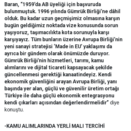
Baran, “1959’da AB üyeliği için başvuruda
bulunmuştuk. 1996 yılında Gümrük Birliği’ne dâhil
olduk. Bu kadar uzun geçmişimiz olmasına karşın
bugün geldiğimiz noktada vize konusunda sorun
yaşıyoruz, taşımacılıkta kota sorunuyla karşı
karşıyayız. Tüm bunların üzerine Avrupa Birliği’nin
yeni sanayi stratejisi ‘Made in EU’ yaklaşımı da
ayrıca bir gündem olarak önümüzde duruyor.
Gümrük Birliği'nin hizmetleri, tarımı, kamu
alımlarını ve dijital ticareti kapsayacak şekilde
güncellenmesi gerektiği kanaatindeyiz. Kendi
ekonomik güvenliğini arayan Avrupa Birliği, yanı
başında yer alan, güçlü ve güvenilir üretim ortağı
Türkiye ile daha güçlü ekonomik entegrasyonu
kendi çıkarları açısından değerlendirmelidir”
diye
konuştu.
-KAMU ALIMLARINDA YERLİ MALI TERCİHİ