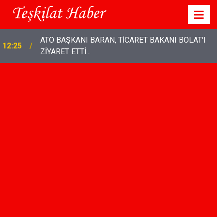
DEVA Partisi Genel Başkanı Ali Babacan: “Emekli
20:36
maaşından, insanca yaşam hakkından tasarruf
olmaz"