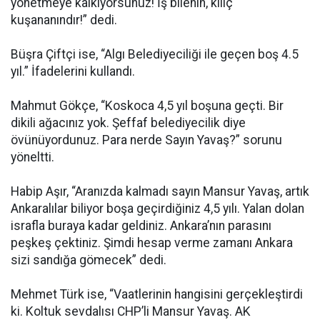
yönetmeye kalkıyorsunuz! İş bilenin, kılıç
kuşananındır!” dedi.
Büşra Çiftçi ise, “Algı Belediyeciliği ile geçen boş 4.5
yıl.” İfadelerini kullandı.
Mahmut Gökçe, “Koskoca 4,5 yıl boşuna geçti. Bir
dikili ağacınız yok. Şeffaf belediyecilik diye
övünüyordunuz. Para nerde Sayın Yavaş?” sorunu
yöneltti.
Habip Aşır, “Aranızda kalmadı sayın Mansur Yavaş, artık
Ankaralılar biliyor boşa geçirdiğiniz 4,5 yılı. Yalan dolan
israfla buraya kadar geldiniz. Ankara’nın parasını
peşkeş çektiniz. Şimdi hesap verme zamanı Ankara
sizi sandığa gömecek” dedi.
Mehmet Türk ise, “Vaatlerinin hangisini gerçekleştirdi
ki. Koltuk sevdalısı CHP’li Mansur Yavaş. AK