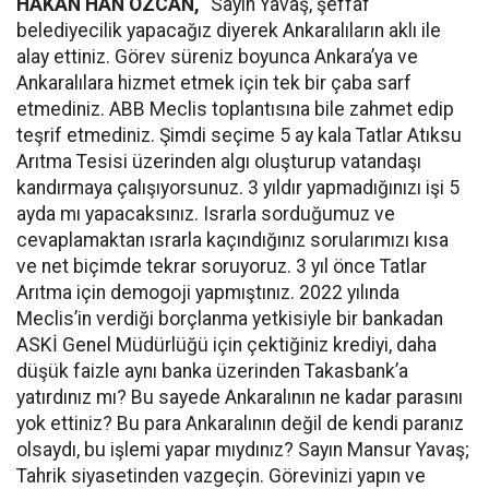
HAKAN HAN ÖZCAN,
“Sayın Yavaş, şeffaf
belediyecilik yapacağız diyerek Ankaralıların aklı ile
alay ettiniz. Görev süreniz boyunca Ankara’ya ve
Ankaralılara hizmet etmek için tek bir çaba sarf
etmediniz. ABB Meclis toplantısına bile zahmet edip
teşrif etmediniz. Şimdi seçime 5 ay kala Tatlar Atıksu
Arıtma Tesisi üzerinden algı oluşturup vatandaşı
kandırmaya çalışıyorsunuz. 3 yıldır yapmadığınızı işi 5
ayda mı yapacaksınız. Israrla sorduğumuz ve
cevaplamaktan ısrarla kaçındığınız sorularımızı kısa
ve net biçimde tekrar soruyoruz. 3 yıl önce Tatlar
Arıtma için demogoji yapmıştınız. 2022 yılında
Meclis’in verdiği borçlanma yetkisiyle bir bankadan
ASKİ Genel Müdürlüğü için çektiğiniz krediyi, daha
düşük faizle aynı banka üzerinden Takasbank’a
yatırdınız mı? Bu sayede Ankaralının ne kadar parasını
yok ettiniz? Bu para Ankaralının değil de kendi paranız
olsaydı, bu işlemi yapar mıydınız? Sayın Mansur Yavaş;
Tahrik siyasetinden vazgeçin. Görevinizi yapın ve