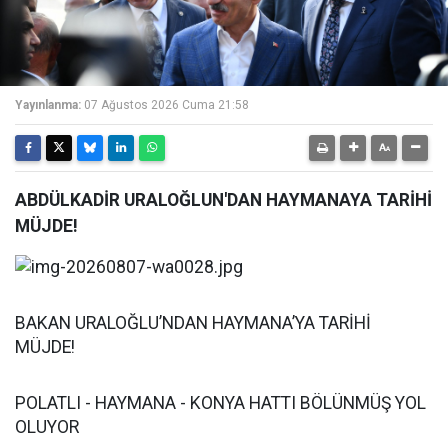
Yayınlanma:
07 Ağustos 2026 Cuma 21:58
ABDÜLKADİR URALOĞLUN'DAN HAYMANAYA TARİHİ
MÜJDE!
BAKAN URALOĞLU’NDAN HAYMANA’YA TARİHİ
MÜJDE!
POLATLI - HAYMANA - KONYA HATTI BÖLÜNMÜŞ YOL
OLUYOR