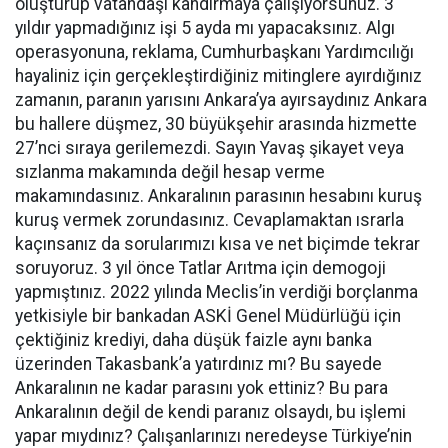
oluşturup vatandaşı kandırmaya çalışıyorsunuz. 3
yıldır yapmadığınız işi 5 ayda mı yapacaksınız. Algı
operasyonuna, reklama, Cumhurbaşkanı Yardımcılığı
hayaliniz için gerçekleştirdiğiniz mitinglere ayırdığınız
zamanın, paranın yarısını Ankara’ya ayırsaydınız Ankara
bu hallere düşmez, 30 büyükşehir arasında hizmette
27’nci sıraya gerilemezdi. Sayın Yavaş şikayet veya
sızlanma makamında değil hesap verme
makamındasınız. Ankaralının parasının hesabını kuruş
kuruş vermek zorundasınız. Cevaplamaktan ısrarla
kaçınsanız da sorularımızı kısa ve net biçimde tekrar
soruyoruz. 3 yıl önce Tatlar Arıtma için demogoji
yapmıştınız. 2022 yılında Meclis’in verdiği borçlanma
yetkisiyle bir bankadan ASKİ Genel Müdürlüğü için
çektiğiniz krediyi, daha düşük faizle aynı banka
üzerinden Takasbank’a yatırdınız mı? Bu sayede
Ankaralının ne kadar parasını yok ettiniz? Bu para
Ankaralının değil de kendi paranız olsaydı, bu işlemi
yapar mıydınız? Çalışanlarınızı neredeyse Türkiye’nin