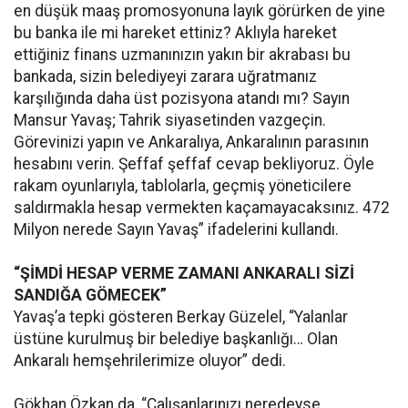
en düşük maaş promosyonuna layık görürken de yine
bu banka ile mi hareket ettiniz? Aklıyla hareket
ettiğiniz finans uzmanınızın yakın bir akrabası bu
bankada, sizin belediyeyi zarara uğratmanız
karşılığında daha üst pozisyona atandı mı? Sayın
Mansur Yavaş; Tahrik siyasetinden vazgeçin.
Görevinizi yapın ve Ankaralıya, Ankaralının parasının
hesabını verin. Şeffaf şeffaf cevap bekliyoruz. Öyle
rakam oyunlarıyla, tablolarla, geçmiş yöneticilere
saldırmakla hesap vermekten kaçamayacaksınız. 472
Milyon nerede Sayın Yavaş” ifadelerini kullandı.
“ŞİMDİ HESAP VERME ZAMANI ANKARALI SİZİ
SANDIĞA GÖMECEK”
Yavaş’a tepki gösteren Berkay Güzelel, “Yalanlar
üstüne kurulmuş bir belediye başkanlığı… Olan
Ankaralı hemşehrilerimize oluyor” dedi.
Gökhan Özkan da, “Çalışanlarınızı neredeyse