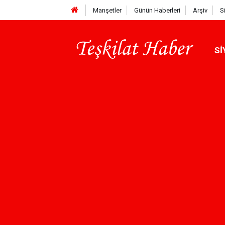
Manşetler
Günün Haberleri
Arşiv
S
Sİ