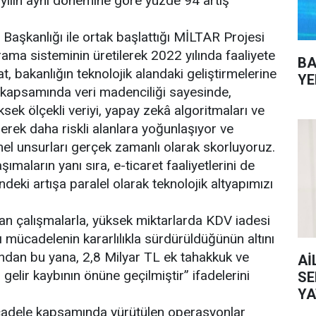
yılın aynı dönemine göre yüzde 94 artış
Başkanlığı ile ortak başlattığı MİLTAR Projesi
tarama sisteminin üretilerek 2022 yılında faaliyete
BA
t, bakanlığın teknolojik alandaki geliştirmelerine
YE
rı kapsamında veri madenciliği sayesinde,
ksek ölçekli veriyi, yapay zekâ algoritmaları ve
ederek daha riskli alanlara yoğunlaşıyor ve
el unsurları gerçek zamanlı olarak skorluyoruz.
aşımaların yanı sıra, e-ticaret faaliyetlerini de
deki artışa paralel olarak teknolojik altyapımızı
ılan çalışmalarla, yüksek miktarlarda KDV iadesi
ı mücadelenin kararlılıkla sürdürüldüğünün altını
ından bu yana, 2,8 Milyar TL ek tahakkuk ve
Aİ
gelir kaybının önüne geçilmiştir” ifadelerini
SE
YA
ücadele kapsamında yürütülen operasyonlar