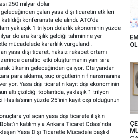
ası 250 milyar dolar
eleceğinden çalan yasa dışı ticaretin etkileri
 katıldığı konferansta ele alındı. ATO’da
lam yaklaşık 1 trilyon dolarlık ekonominin yüzde
lyar dolara karşılık geldiği tahminine yer
EM
etle mücadelede kararlılık vurgulandı.
OL
lan yasa dışı ticaret, haksız rekabet ortamı
zerinde daraltıcı etki oluşturmanın yanı sıra
arak ülkenin geleceğinden çalıyor. Öte yandan
 kara para aklama, suç örgütlerinin finansmanına
veriyor. Yasa dışı ticaretin kayıt dışı ekonominin
 altı çizildiği toplantıda, yaklaşık 1 trilyon
çi Hasıla’sının yüzde 25’inin kayıt dışı olduğunun
uçlara yol açan yasa dışı ticarete ilişkin
ÇE
Bolat’ın katılımıyla Ankara Ticaret Odası’nda
MU
leşen Yasa Dışı Ticaretle Mücadele başlıklı