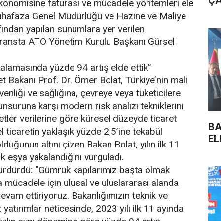
ÇA
 ekonomisine faturası ve mücadele yöntemleri ele
Muhafaza Genel Müdürlüğü ve Hazine ve Maliye
afından yapılan sunumlara yer verilen
eransta ATO Yönetim Kurulu Başkanı Gürsel
alamasında yüzde 94 artış elde ettik”
t Bakanı Prof. Dr. Ömer Bolat, Türkiye’nin mali
venliği ve sağlığına, çevreye veya tüketicilere
 unsuruna karşı modern risk analizi tekniklerini
lletler verilerine göre küresel düzeyde ticaret
BA
l ticaretin yaklaşık yüzde 2,5’ine tekabül
EL
 olduğunun altını çizen Bakan Bolat, yılın ilk 11
 eşya yakalandığını vurguladı.
 sürdürdü: “Gümrük kapılarımız başta olmak
a mücadele için ulusal ve uluslararası alanda
devam ettiriyoruz. Bakanlığımızın teknik ve
yatırımlar neticesinde, 2023 yılı ilk 11 ayında