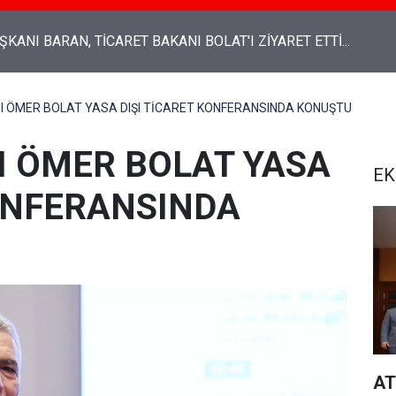
Genel Başkanı Ali Babacan: “Emekli maaşından, insanca yaşam
an tasarruf olmaz"
I ÖMER BOLAT YASA DIŞI TİCARET KONFERANSINDA KONUŞTU
I ÖMER BOLAT YASA
EK
KONFERANSINDA
AT