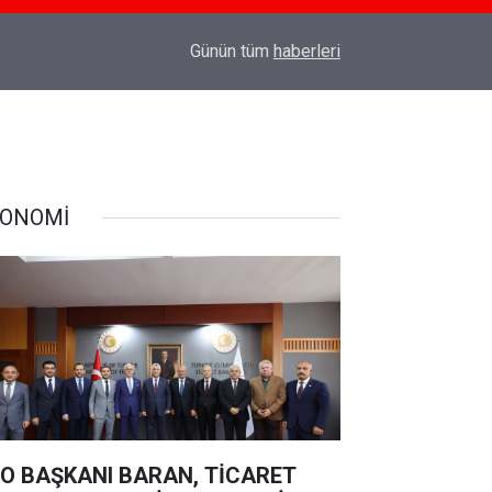
18:03
TÜRK SİLAHLI KUVVETLERİNE SURİYE'DE CO
Günün tüm
haberleri
ONOMİ
O BAŞKANI BARAN, TİCARET