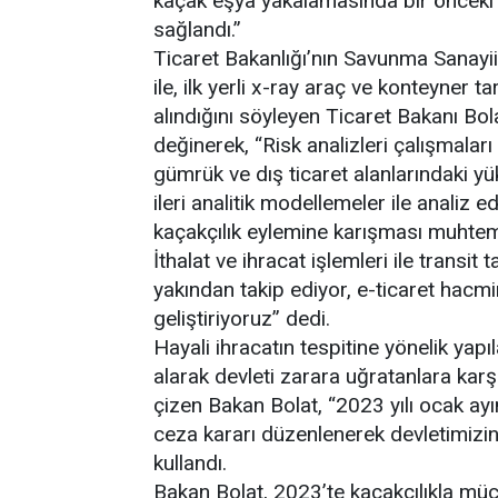
kaçak eşya yakalamasında bir önceki 
sağlandı.”
Ticaret Bakanlığı’nın Savunma Sanayii 
ile, ilk yerli x-ray araç ve konteyner 
alındığını söyleyen Ticaret Bakanı Bola
değinerek, “Risk analizleri çalışmala
gümrük ve dış ticaret alanlarındaki yü
ileri analitik modellemeler ile analiz 
kaçakçılık eylemine karışması muhtem
İthalat ve ihracat işlemleri ile transit t
yakından takip ediyor, e-ticaret hacmin
geliştiriyoruz” dedi.
Hayali ihracatın tespitine yönelik yap
alarak devleti zarara uğratanlara karş
çizen Bakan Bolat, “2023 yılı ocak ay
ceza kararı düzenlenerek devletimizin 
kullandı.
Bakan Bolat, 2023’te kaçakçılıkla m