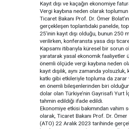
Kayıt dışı ve kaçağın ekonomiye fatur
Vergi kaybına neden olarak toplumun g
Ticaret Bakanı Prof. Dr. Ömer Bolat’ın
gerçekleşen toplantıdaki panelde, top
25’inin kayıt dışı olduğu, bunun 250 mi
verilirken, konferansta yasa dışı ticar
Kapsamı itibarıyla küresel bir sorun o
yaratarak yasal ekonomik faaliyetler ü
önemli ölçüde vergi kaybına neden ol
kayıt dışılık, aynı zamanda yolsuzluk,
katkı gibi etkileriyle topluma da zarar 
en önemli bileşenlerinden biri olduğunun
dolar olan Türkiye’nin Gayrisafi Yurt İ
tahmin edildiği ifade edildi.
Ekonomiye etkisi bakımından vahim son
olarak, Ticaret Bakanı Prof. Dr. Ömer 
(ATO) 22 Aralık 2023 tarihinde gerçek