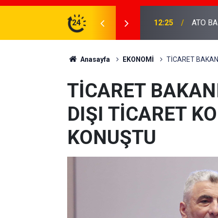
DEVA Partisi 
AKANI BOLAT'I ZİYARET ETTİ...
24
20:36
hakkınd
Anasayfa
EKONOMİ
TİCARET BAKAN
TİCARET BAKAN
DIŞI TİCARET 
KONUŞTU