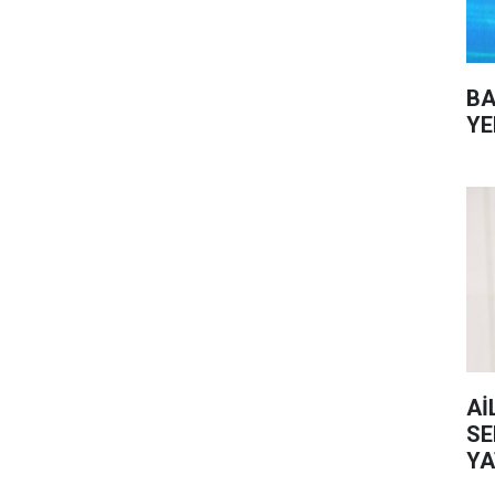
BA
YE
Aİ
SE
YA