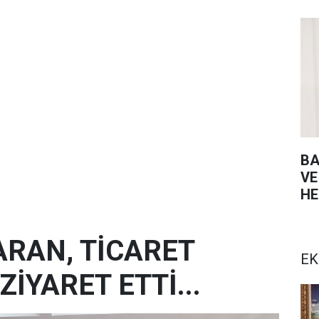
BA
VE
HE
ARAN, TİCARET
EK
ZİYARET ETTİ...