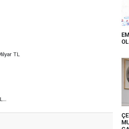
EM
OL
Milyar TL
...
ÇE
MU