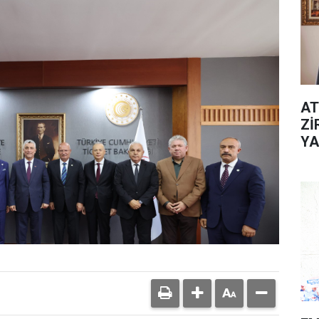
AT
Zİ
YA