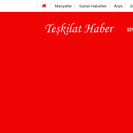
Manşetler
Günün Haberleri
Arşiv
S
Sİ