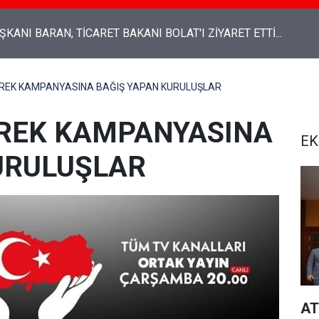
Genel Başkanı Ali Babacan: “Emekli maaşından, insanca yaşam
an tasarruf olmaz"
ÜREK KAMPANYASINA BAĞIŞ YAPAN KURULUŞLAR
ÜREK KAMPANYASINA
EK
URULUŞLAR
AT