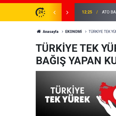
DEVA Partisi 
AKANI BOLAT'I ZİYARET ETTİ...
24
20:36
hakkınd
Anasayfa
EKONOMİ
TÜRKİYE TEK Y
TÜRKİYE TEK Y
BAĞIŞ YAPAN K