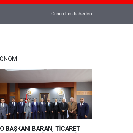
18:03
TÜRK SİLAHLI KUVVETLERİNE SURİYE'DE CO
Günün tüm
haberleri
ONOMİ
O BAŞKANI BARAN, TİCARET