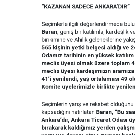
“KAZANAN SADECE ANKARA’DIR”
Seçimlerle ilgili değerlendirmede bu
Baran
, geniş bir katılımla, kardeşlik 
birikimine ve Ahilik geleneklerine yakış
565 kişinin yetki belgesi aldığı ve 
Odamız tarihinin en yüksek katılım o
meclis üyesi olmak üzere toplam 45
meclis üyesi kardeşimizin aramıza 
41’i yenilendi, yaş ortalaması 49 o
Komite üyelerimizle birlikte yenil
Seçimlerin yarış ve rekabet olduğunu
kapsadığını hatırlatan
Baran, “Bu sa
Ankara’dır, Ankara Ticaret Odası üye
bırakarak kaldığımız yerden çalış