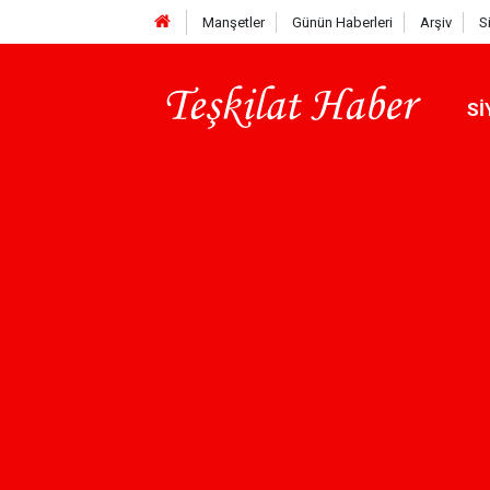
Manşetler
Günün Haberleri
Arşiv
S
Sİ