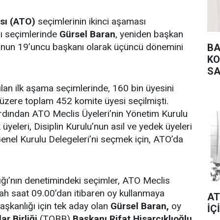
sı (ATO)
seçimlerinin ikinci aşaması
ğı seçimlerinde
Gürsel Baran
, yeniden başkan
’nun 19’uncu başkanı olarak üçüncü dönemini
BA
KO
SA
an ilk aşama seçimlerinde, 160 bin üyesini
üzere toplam 452 komite üyesi seçilmişti.
rdından ATO Meclis Üyeleri’nin Yönetim Kurulu
üyeleri, Disiplin Kurulu’nun asil ve yedek üyeleri
 Genel Kurulu Delegeleri’ni seçmek için, ATO’da
ığı’nın denetimindeki seçimler, ATO Meclis
bah saat 09.00’dan itibaren oy kullanmaya
AT
şkanlığı için tek aday olan
Gürsel Baran,
oy
İÇ
r Birliği
(TOBB)
Başkanı Rifat Hisarcıklıoğlu