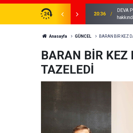
DEVA Partisi 
AKANI BOLAT'I ZİYARET ETTİ...
24
20:36
hakkınd
Anasayfa
GÜNCEL
BARAN BİR KEZ 
BARAN BİR KEZ
TAZELEDİ