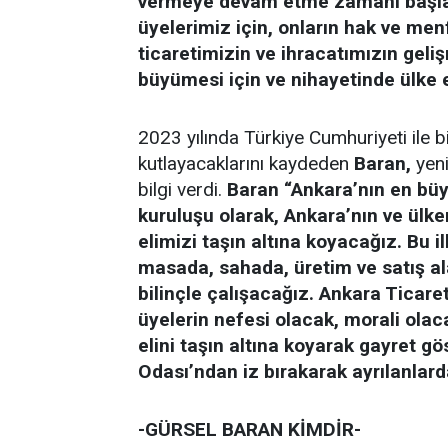
vermeye devam etme zamanı başlam
üyelerimiz için, onların hak ve menf
ticaretimizin ve ihracatımızın geli
büyümesi için ve nihayetinde ülke
2023 yılında Türkiye Cumhuriyeti ile b
kutlayacaklarını kaydeden
Baran,
yeni
bilgi verdi.
Baran “Ankara’nın en büyü
kuruluşu olarak, Ankara’nın ve ülke
elimizi taşın altına koyacağız. Bu i
masada, sahada, üretim ve satış al
bilinçle çalışacağız. Ankara Ticaret
üyelerin nefesi olacak, morali olac
elini taşın altına koyarak gayret g
Odası’ndan iz bırakarak ayrılanlar
-GÜRSEL BARAN KİMDİR-