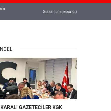
18:03
TÜRK SİLAHLI KUVVETLERİNE SURİYE'DE CO
Günün tüm
haberleri
NCEL
KARALI GAZETECİLER KGK