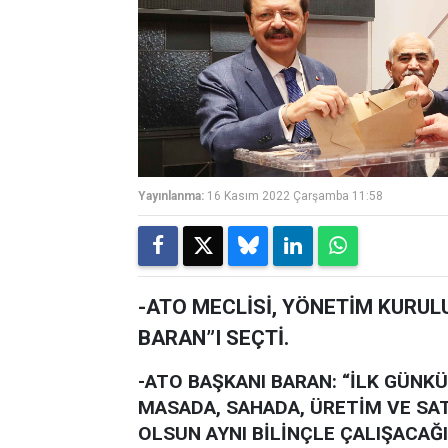
Yayınlanma:
16 Kasım 2022 Çarşamba 11:58
-ATO MECLİSİ, YÖNETİM KURUL
BARAN”I SEÇTİ.
-ATO BAŞKANI BARAN: “İLK GÜNKÜ
MASADA, SAHADA, ÜRETİM VE SA
OLSUN AYNI BİLİNÇLE ÇALIŞACAĞ