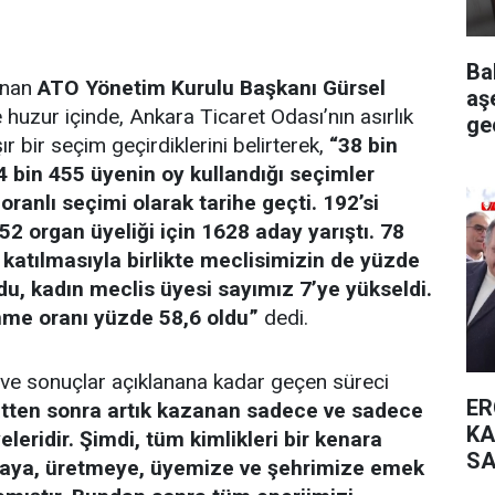
Ba
lunan
ATO Yönetim Kurulu Başkanı Gürsel
aş
ve huzur içinde, Ankara Ticaret Odası’nın asırlık
ge
ır bir seçim geçirdiklerini belirterek,
“38 bin
24 bin 455 üyenin oy kullandığı seçimler
ranlı seçimi olarak tarihe geçti. 192’si
2 organ üyeliği için 1628 aday yarıştı. 78
katılmasıyla birlikte meclisimizin de yüzde
ldu, kadın meclis üyesi sayımız 7’ye yükseldi.
enme oranı yüzde 58,6 oldu”
dedi.
 ve sonuçlar açıklanana kadar geçen süreci
ER
atten sonra artık kazanan sadece ve sadece
KA
leridir. Şimdi, tüm kimlikleri bir kenara
SA
maya, üretmeye, üyemize ve şehrimize emek