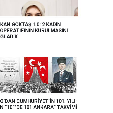
KAN GÖKTAŞ 1.012 KADIN
OPERATİFİNİN KURULMASINI
ĞLADIK
O’DAN CUMHURİYET’İN 101. YILI
İN “101’DE 101 ANKARA” TAKVİMİ