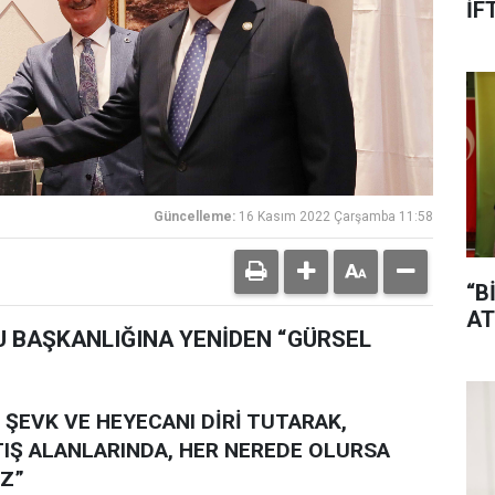
İF
Güncelleme:
16 Kasım 2022 Çarşamba 11:58
“B
AT
U BAŞKANLIĞINA YENİDEN “GÜRSEL
 ŞEVK VE HEYECANI DİRİ TUTARAK,
TIŞ ALANLARINDA, HER NEREDE OLURSA
IZ”