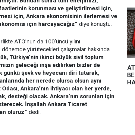
ıştır. Bundan sonra tüm enerjimizi,
aatlerinin korunması ve geliştirilmesi için,
şmesi için, Ankara ekonomisinin ilerlemesi ve
 ekonomisi için harcayacağız”
diye konuştu.
irlikte ATO’nun da 100’üncü yılını
 dönemde yürütecekleri çalışmalar hakkında
k, Türkiye’nin ikinci büyük sivil toplum
mizin geleceği inşa edilirken bizler de
AT
lk günkü şevk ve heyecanı diri tutarak,
BE
anlarında her nerede olursa olsun aynı
HA
 Odası, Ankara’nın ihtiyacı olan her yerde,
ME
ak, desteği olacak. Ankara’nın sorunları için
österecek. İnşallah Ankara Ticaret
dan oluruz”
dedi.