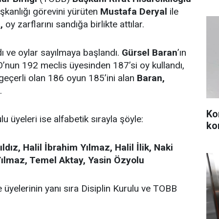
kanlığı görevini yürüten
Mustafa Deryal
ile
,
oy zarflarını sandığa birlikte attılar.
ldı ve oylar sayılmaya başlandı.
Gürsel Baran
’ın
’nun 192 meclis üyesinden 187’si oy kullandı,
geçerli olan 186 oyun 185’ini alan
Baran,
.
Ko
üyeleri ise alfabetik sırayla şöyle:
ko
dız, Halil İbrahim Yılmaz, Halil İlik, Naki
Yılmaz, Temel Aktay, Yasin Özyolu
üyelerinin yanı sıra Disiplin Kurulu ve TOBB