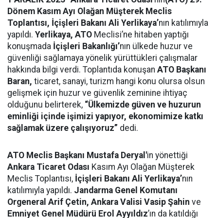
Dönem Kasım Ayı Olağan Müşterek Meclis
Toplantısı, İçişleri Bakanı Ali Yerlikaya’
nın katılımıyla
yapıldı.
Yerlikaya, ATO
Meclisi’ne hitaben yaptığı
konuşmada
İçişleri Bakanlığı’
nın ülkede huzur ve
güvenliği sağlamaya yönelik yürüttükleri çalışmalar
hakkında bilgi verdi. Toplantıda konuşan
ATO Başkanı
Baran,
ticaret, sanayi, turizm hangi konu olursa olsun
gelişmek için huzur ve güvenlik zeminine ihtiyaç
olduğunu belirterek,
“Ülkemizde güven ve huzurun
eminliği içinde işimizi yapıyor, ekonomimize katkı
sağlamak üzere çalışıyoruz”
dedi.
ATO Meclis Başkanı Mustafa Deryal'
in yönettiği
Ankara Ticaret Odası
Kasım Ayı Olağan Müşterek
Meclis Toplantısı,
İçişleri Bakanı Ali Yerlikaya’
nın
katılımıyla yapıldı.
Jandarma Genel Komutanı
Orgeneral Arif Çetin, Ankara Valisi Vasip Şahin
ve
Emniyet Genel Müdürü Erol Ayyıldız
’ın da katıldığı