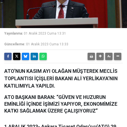
Yayınlanma:
01 Aralık 2023 Cuma 13:31
Güncelleme:
01 Aralık 2023 Cuma 13:33
ATO’NUN KASIM AYI OLAĞAN MÜŞTEREK MECLİS
TOPLANTISI İÇİŞLERİ BAKANI ALİ YERLİKAYA’NIN
KATILIMIYLA YAPILDI.
ATO BAŞKANI BARAN: “GÜVEN VE HUZURUN
EMİNLİĞİ İÇİNDE İŞİMİZİ YAPIYOR, EKONOMİMİZE
KATKI SAĞLAMAK ÜZERE ÇALIŞIYORUZ”
1 ARALIK 2023- Ankara Ticaret Odası'
nın
(ATO) 29.