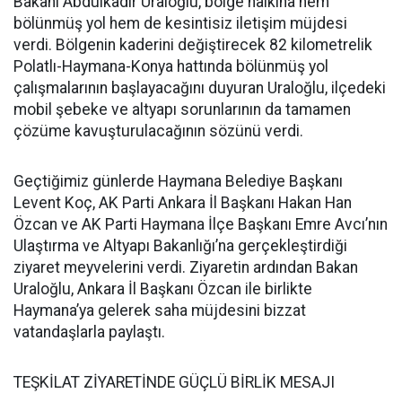
Bakanı Abdulkadir Uraloğlu, bölge halkına hem
bölünmüş yol hem de kesintisiz iletişim müjdesi
verdi. Bölgenin kaderini değiştirecek 82 kilometrelik
Polatlı-Haymana-Konya hattında bölünmüş yol
çalışmalarının başlayacağını duyuran Uraloğlu, ilçedeki
mobil şebeke ve altyapı sorunlarının da tamamen
çözüme kavuşturulacağının sözünü verdi.
Geçtiğimiz günlerde Haymana Belediye Başkanı
Levent Koç, AK Parti Ankara İl Başkanı Hakan Han
Özcan ve AK Parti Haymana İlçe Başkanı Emre Avcı’nın
Ulaştırma ve Altyapı Bakanlığı’na gerçekleştirdiği
ziyaret meyvelerini verdi. Ziyaretin ardından Bakan
Uraloğlu, Ankara İl Başkanı Özcan ile birlikte
Haymana’ya gelerek saha müjdesini bizzat
vatandaşlarla paylaştı.
TEŞKİLAT ZİYARETİNDE GÜÇLÜ BİRLİK MESAJI