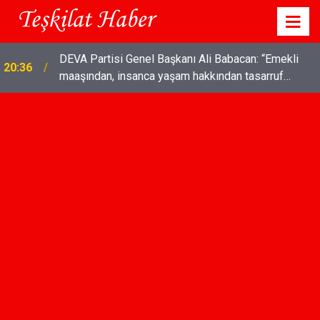
DEVA Partisi Genel Başkanı Ali Babacan: “Emekli
20:36
maaşından, insanca yaşam hakkından tasarruf
olmaz"