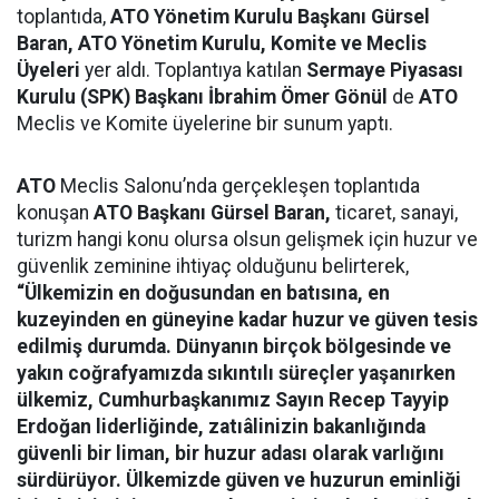
toplantıda,
ATO Yönetim Kurulu Başkanı Gürsel
Baran, ATO Yönetim Kurulu, Komite ve Meclis
Üyeleri
yer aldı. Toplantıya katılan
Sermaye Piyasası
Kurulu (SPK) Başkanı İbrahim Ömer Gönül
de
ATO
Meclis ve Komite üyelerine bir sunum yaptı.
ATO
Meclis Salonu’nda gerçekleşen toplantıda
konuşan
ATO Başkanı Gürsel Baran,
ticaret, sanayi,
turizm hangi konu olursa olsun gelişmek için huzur ve
güvenlik zeminine ihtiyaç olduğunu belirterek,
“Ülkemizin en doğusundan en batısına, en
kuzeyinden en güneyine kadar huzur ve güven tesis
edilmiş durumda. Dünyanın birçok bölgesinde ve
yakın coğrafyamızda sıkıntılı süreçler yaşanırken
ülkemiz, Cumhurbaşkanımız Sayın Recep Tayyip
Erdoğan liderliğinde, zatıâlinizin bakanlığında
güvenli bir liman, bir huzur adası olarak varlığını
sürdürüyor. Ülkemizde güven ve huzurun eminliği