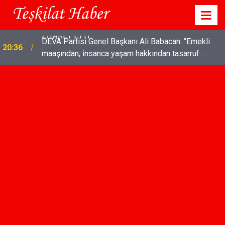
DEVA Partisi Genel Başkanı Ali Babacan: “Emekli
20:36
maaşından, insanca yaşam hakkından tasarruf
olmaz"