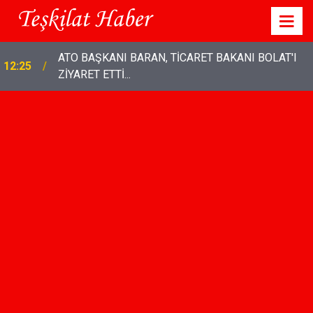
DEVA Partisi Genel Başkanı Ali Babacan: “Emekli
20:36
maaşından, insanca yaşam hakkından tasarruf
olmaz"