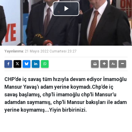
Play
Video
Yayınlanma:
21 Mayıs 2022 Cumartesi 23:27
CHP'de iç savaş tüm hızıyla devam ediyor İmamoğlu
Mansur Yavaş'ı adam yerine koymadı.Chp'de iç
savaş başlamış, chp'li imamoğlu chp'li Mansur'u
adamdan saymamış, chp'li Mansur bakışları ile adam
yerine koymamış...Yiyin birbirinizi.