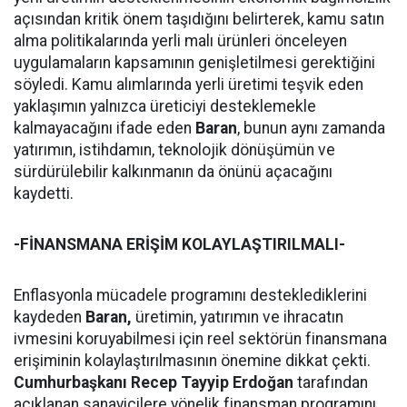
açısından kritik önem taşıdığını belirterek, kamu satın
alma politikalarında yerli malı ürünleri önceleyen
uygulamaların kapsamının genişletilmesi gerektiğini
söyledi. Kamu alımlarında yerli üretimi teşvik eden
yaklaşımın yalnızca üreticiyi desteklemekle
kalmayacağını ifade eden
Baran
, bunun aynı zamanda
yatırımın, istihdamın, teknolojik dönüşümün ve
sürdürülebilir kalkınmanın da önünü açacağını
kaydetti.
-FİNANSMANA ERİŞİM KOLAYLAŞTIRILMALI-
Enflasyonla mücadele programını desteklediklerini
kaydeden
Baran,
üretimin, yatırımın ve ihracatın
ivmesini koruyabilmesi için reel sektörün finansmana
erişiminin kolaylaştırılmasının önemine dikkat çekti.
Cumhurbaşkanı Recep Tayyip Erdoğan
tarafından
açıklanan sanayicilere yönelik finansman programını