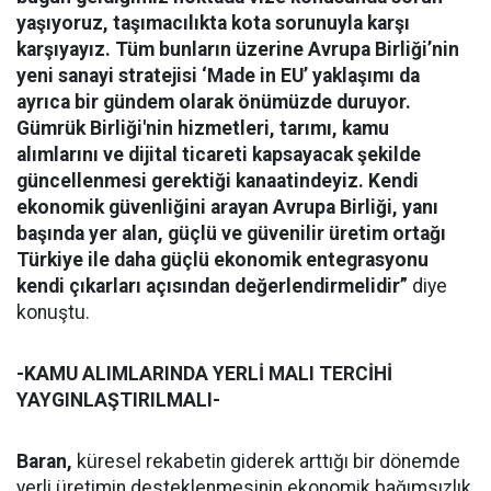
yaşıyoruz, taşımacılıkta kota sorunuyla karşı
karşıyayız. Tüm bunların üzerine Avrupa Birliği’nin
yeni sanayi stratejisi ‘Made in EU’ yaklaşımı da
ayrıca bir gündem olarak önümüzde duruyor.
Gümrük Birliği'nin hizmetleri, tarımı, kamu
alımlarını ve dijital ticareti kapsayacak şekilde
güncellenmesi gerektiği kanaatindeyiz. Kendi
ekonomik güvenliğini arayan Avrupa Birliği, yanı
başında yer alan, güçlü ve güvenilir üretim ortağı
Türkiye ile daha güçlü ekonomik entegrasyonu
kendi çıkarları açısından değerlendirmelidir”
diye
konuştu.
-KAMU ALIMLARINDA YERLİ MALI TERCİHİ
YAYGINLAŞTIRILMALI-
Baran,
küresel rekabetin giderek arttığı bir dönemde
yerli üretimin desteklenmesinin ekonomik bağımsızlık