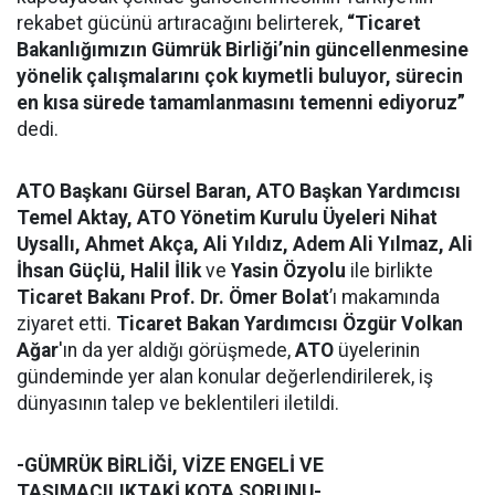
rekabet gücünü artıracağını belirterek,
“Ticaret
Bakanlığımızın
Gümrük Birliği’nin güncellenmesine
yönelik çalışmalarını çok kıymetli buluyor,
sürecin
en kısa sürede tamamlanmasını temenni ediyoruz
”
dedi.
ATO Başkanı Gürsel Baran, ATO Başkan Yardımcısı
Temel Aktay, ATO Yönetim Kurulu Üyeleri Nihat
Uysallı, Ahmet Akça, Ali Yıldız, Adem Ali Yılmaz, Ali
İhsan Güçlü, Halil İlik
ve
Yasin Özyolu
ile birlikte
Ticaret Bakanı Prof. Dr. Ömer Bolat
’ı makamında
ziyaret etti.
Ticaret Bakan Yardımcısı Özgür Volkan
Ağar
'ın da yer aldığı görüşmede,
ATO
üyelerinin
gündeminde yer alan konular değerlendirilerek, iş
dünyasının talep ve beklentileri iletildi.
-GÜMRÜK BİRLİĞİ, VİZE ENGELİ VE
TAŞIMACILIKTAKİ KOTA SORUNU-