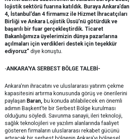
lojistik sektörü fuarına katıldık. Buraya Ankara’dan
4, İstanbul’dan 4 firmamız ile Hizmet İhracatçıları
Birliği ve Ankara Lojistik Üssü’nü götürdük ve
başarılı bir fuar gerçekleştirdik. Ticaret
Bakanlığımıza üyelerimizin dünya pazarlarına
açılmaları için verdikleri destek için teşekkür
ediyoruz”
diye konuştu.
-
ANKARA'YA SERBEST BÖLGE TALEBİ-
Ankara'nın ihracatını ve uluslararası yatırım çekme
kapasitesini artırma konusunda görüş ve önerilerini
paylaşan
Baran,
bu konuda atılabilecek en önemli
adımın Başkent’te bir Serbest Bölge kurulması
olduğunu söyledi. Savunma sanayii, ileri teknoloji,
sağlık teknolojileri ve yazılım alanlarında faaliyet
gösteren firmaların uluslararası rekabet gücünü
artıracak bir serbest bölgenin Ankara'yı bölgesel