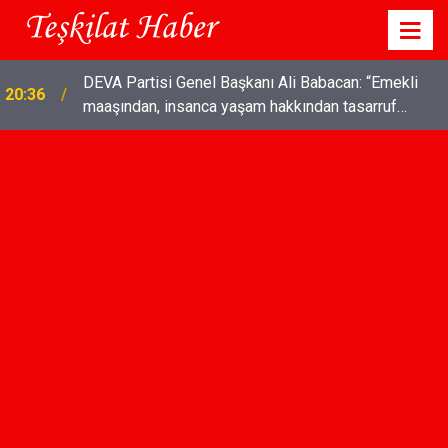
TÜRK SİLAHLI KUVVETLERİNE SURİYE'DE
18:03
COŞKULU KARŞILAMA!