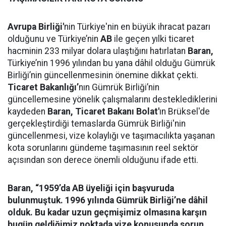
Avrupa Birliği'
nin Türkiye'nin en büyük ihracat pazarı
olduğunu ve Türkiye’nin
AB
ile geçen yılki ticaret
hacminin 233 milyar dolara ulaştığını hatırlatan
Baran,
Türkiye’nin 1996 yılından bu yana dâhil olduğu Gümrük
Birliği’nin güncellenmesinin önemine dikkat çekti.
Ticaret Bakanlığı’
nın Gümrük Birliği’nin
güncellemesine yönelik çalışmalarını desteklediklerini
kaydeden
Baran,
Ticaret Bakanı Bolat'
ın Brüksel'de
gerçekleştirdiği temaslarda Gümrük Birliği'nin
güncellenmesi, vize kolaylığı ve taşımacılıkta yaşanan
kota sorunlarını gündeme taşımasının reel sektör
açısından son derece önemli olduğunu ifade etti.
Baran, “1959’da AB üyeliği için başvuruda
bulunmuştuk. 1996 yılında Gümrük Birliği’ne dâhil
olduk. Bu kadar uzun geçmişimiz olmasına karşın
bugün geldiğimiz noktada vize konusunda sorun