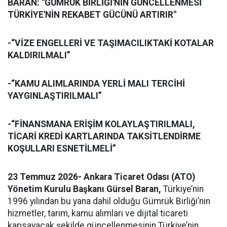
BARAN: "GÜMRÜK BİRLİĞİ'NİN GÜNCELLENMESİ
TÜRKİYE'NİN REKABET GÜCÜNÜ ARTIRIR"
-“VİZE ENGELLERİ VE TAŞIMACILIKTAKİ KOTALAR
KALDIRILMALI”
-“KAMU ALIMLARINDA YERLİ MALI TERCİHİ
YAYGINLAŞTIRILMALI”
-“FİNANSMANA ERİŞİM KOLAYLAŞTIRILMALI,
TİCARİ KREDİ KARTLARINDA TAKSİTLENDİRME
KOŞULLARI ESNETİLMELİ”
23 Temmuz 2026- Ankara Ticaret Odası (ATO)
Yönetim Kurulu Başkanı Gürsel Baran,
Türkiye’nin
1996 yılından bu yana dahil olduğu Gümrük Birliği’nin
hizmetler, tarım, kamu alımları ve dijital ticareti
kapsayacak şekilde güncellenmesinin Türkiye’nin