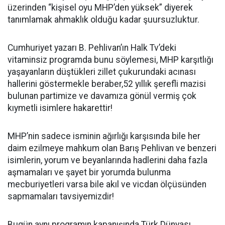
üzerinden “kişisel oyu MHP’den yüksek” diyerek
tanımlamak ahmaklık olduğu kadar şuursuzluktur.
Cumhuriyet yazarı B. Pehlivan’ın Halk Tv’deki
vitaminsiz programda bunu söylemesi, MHP karşıtlığı
yaşayanların düştükleri zillet çukurundaki acınası
hallerini göstermekle beraber,52 yıllık şerefli mazisi
bulunan partimize ve davamıza gönül vermiş çok
kıymetli isimlere hakarettir!
MHP’nin sadece isminin ağırlığı karşısında bile her
daim ezilmeye mahkum olan Barış Pehlivan ve benzeri
isimlerin, yorum ve beyanlarında hadlerini daha fazla
aşmamaları ve şayet bir yorumda bulunma
mecburiyetleri varsa bile akıl ve vicdan ölçüsünden
sapmamaları tavsiyemizdir!
Bugün aynı programın kapanışında Türk Dünyası