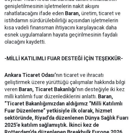
genişletilmesinin işletmelerin nakit akışını
rahatlatacağını ifade eden
Baran,
üretim, ticaret ve
istihdamın sürdürülebilirliği açısından işletmelerin
kısa vadeli finansman ihtiyacını karşılayacak daha
esnek uygulamaların hayata geçirilmesinin faydalı
olacağını kaydetti.
-MİLLİ KATILIMLI FUAR DESTEĞİ İÇİN TEŞEKKÜR-
Ankara Ticaret Odası’
nın ticaret ve ihracatı
geliştirmek üzere yürüttüğü çalışmalar hakkında bilgi
veren
Baran,
Ticaret Bakanlığı’
nın desteğiyle iki kez
milli katılımlı fuar düzenlediklerini anlattı.
Baran,
“Ticaret Bakanlığımızdan aldığımız “Milli Katılımlı
Fuar Düzenleme” yetkisiyle ilk olarak, hizmet
sektöründe, Riyad’da düzenlenen Dünya Sağlık Fuarı
2025’e katılım sağlamıştık. İkinci kez de
Rotterdam’da düzenlenen Breakbulk Europe 2026,