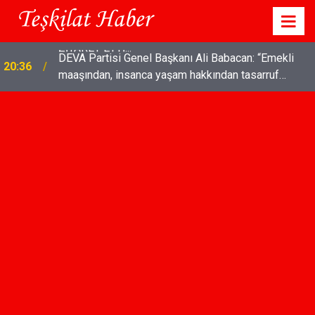
DEVA Partisi Genel Başkanı Ali Babacan: “Emekli
20:36
maaşından, insanca yaşam hakkından tasarruf
olmaz"