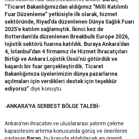
“Ticaret Bakanlığımızdan aldığımız “Milli Katılımlı
Fuar Düzenleme” yetkisiyle ilk olarak, hizmet
sektöründe, Riyad’da düzenlenen Dünya Sağlık Fuarı
2025’e katılım sağlamıştık. İkinci kez de
Rotterdam’da düzenlenen Breakbulk Europe 2026,
lojistik sektörü fuarına katıldık. Buraya Ankara’dan
4, İstanbul’dan 4 firmamız ile Hizmet İhracatçıları
Birliği ve Ankara Lojistik Üssü’nü götürdük ve
başarılı bir fuar gerçekleştirdik. Ticaret
Bakanlığımıza üyelerimizin dünya pazarlarına
açılmaları için verdikleri destek için teşekkür
ediyoruz”
diye konuştu.
-
ANKARA'YA SERBEST BÖLGE TALEBİ-
Ankara'nın ihracatını ve uluslararası yatırım çekme
kapasitesini artırma konusunda görüş ve önerilerini
paylaşan
Baran,
bu konuda atılabilecek en önemli