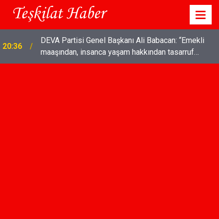
DEVA Partisi Genel Başkanı Ali Babacan: “Emekli
20:36
maaşından, insanca yaşam hakkından tasarruf
olmaz"