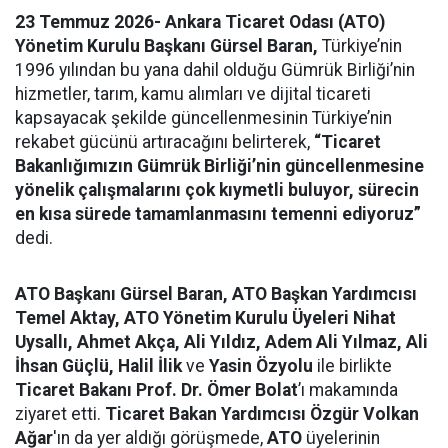
23 Temmuz 2026- Ankara Ticaret Odası (ATO)
Yönetim Kurulu Başkanı Gürsel Baran,
Türkiye’nin
1996 yılından bu yana dahil olduğu Gümrük Birliği’nin
hizmetler, tarım, kamu alımları ve dijital ticareti
kapsayacak şekilde güncellenmesinin Türkiye’nin
rekabet gücünü artıracağını belirterek,
“Ticaret
Bakanlığımızın
Gümrük Birliği’nin güncellenmesine
yönelik çalışmalarını çok kıymetli buluyor,
sürecin
en kısa sürede tamamlanmasını temenni ediyoruz
”
dedi.
ATO Başkanı Gürsel Baran, ATO Başkan Yardımcısı
Temel Aktay, ATO Yönetim Kurulu Üyeleri Nihat
Uysallı, Ahmet Akça, Ali Yıldız, Adem Ali Yılmaz, Ali
İhsan Güçlü, Halil İlik
ve
Yasin Özyolu
ile birlikte
Ticaret Bakanı Prof. Dr. Ömer Bolat
’ı makamında
ziyaret etti.
Ticaret Bakan Yardımcısı Özgür Volkan
Ağar
'ın da yer aldığı görüşmede,
ATO
üyelerinin