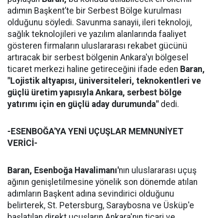
adımın Başkent’te bir Serbest Bölge kurulması
olduğunu söyledi. Savunma sanayii, ileri teknoloji,
sağlık teknolojileri ve yazılım alanlarında faaliyet
gösteren firmaların uluslararası rekabet gücünü
artıracak bir serbest bölgenin Ankara'yı bölgesel
ticaret merkezi haline getireceğini ifade eden
Baran,
"Lojistik altyapısı, üniversiteleri, teknokentleri ve
güçlü üretim yapısıyla Ankara, serbest bölge
yatırımı için en güçlü aday durumunda"
dedi.
-ESENBOĞA'YA YENİ UÇUŞLAR MEMNUNİYET
VERİCİ-
Baran,
Esenboğa Havalimanı'
nın uluslararası uçuş
ağının genişletilmesine yönelik son dönemde atılan
adımların Başkent adına sevindirici olduğunu
belirterek, St. Petersburg, Saraybosna ve Üsküp'e
başlatılan direkt uçuşların Ankara'nın ticari ve