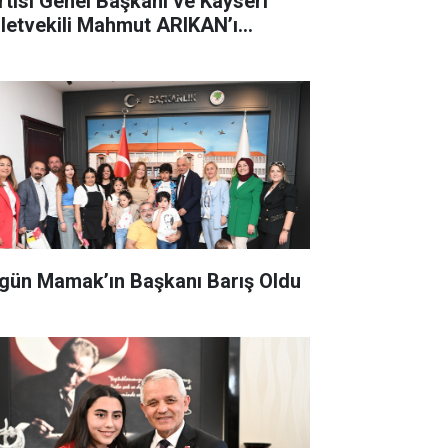
rtisi Genel Başkanı ve Kayseri
lletvekili Mahmut ARIKAN’ı
kamında Ziyaret Etti
gün Mamak’ın Başkanı Barış Oldu