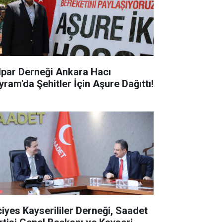
lpar Derneği Ankara Hacı
yram'da Şehitler İçin Aşure Dağıttı!
ciyes Kayserililer Derneği, Saadet