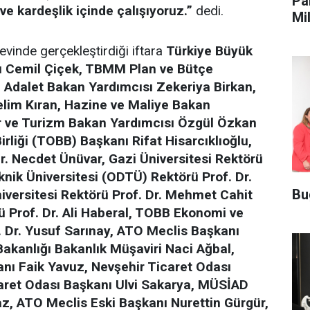
Pa
 ve kardeşlik içinde çalışıyoruz.”
dedi.
Mi
Ma
evinde gerçekleştirdiği iftara
Türkiye Büyük
ı Cemil Çiçek, TBMM Plan ve Bütçe
Adalet Bakan Yardımcısı Zekeriya Birkan,
elim Kıran, Hazine ve Maliye Bakan
ür ve Turizm Bakan Yardımcısı Özgül Özkan
irliği (TOBB) Başkanı Rifat Hisarcıklıoğlu,
r. Necdet Ünüvar, Gazi Üniversitesi Rektörü
knik Üniversitesi (ODTÜ) Rektörü Prof. Dr.
Bu
versitesi Rektörü Prof. Dr. Mehmet Cahit
ü Prof. Dr. Ali Haberal, TOBB Ekonomi ve
f. Dr. Yusuf Sarınay, ATO Meclis Başkanı
akanlığı Bakanlık Müşaviri Naci Ağbal,
nı Faik Yavuz, Nevşehir Ticaret Odası
caret Odası Başkanı Ulvi Sakarya, MÜSİAD
, ATO Meclis Eski Başkanı Nurettin Gürgür,