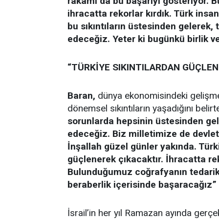
rakamı da bu başarıyı gösteriyor. 
ihracatta rekorlar kırdık. Türk insa
bu sıkıntıların üstesinden gelerek
edeceğiz. Yeter ki bugünkü birlik v
“TÜRKİYE SIKINTILARDAN GÜÇLEN
Baran,
dünya ekonomisindeki gelişmel
dönemsel sıkıntıların yaşadığını belirt
sorunlarda hepsinin üstesinden ge
edeceğiz. Biz milletimize de devl
İnşallah güzel günler yakında. Tür
güçlenerek çıkacaktır. İhracatta r
Bulunduğumuz coğrafyanın tedarik 
beraberlik içerisinde başaracağız”
İsrail’in her yıl Ramazan ayında gerçekl