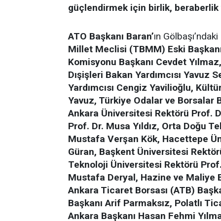
güçlendirmek için birlik, beraberlik
ATO Başkanı Baran’
ın Gölbaşı’ndaki 
Millet Meclisi (TBMM) Eski Başkan
Komisyonu Başkanı Cevdet Yılmaz, 
Dışişleri Bakan Yardımcısı Yavuz S
Yardımcısı Cengiz Yavilioğlu, Kült
Yavuz, Türkiye Odalar ve Borsalar B
Ankara Üniversitesi Rektörü Prof. D
Prof. Dr. Musa Yıldız, Orta Doğu Te
Mustafa Verşan Kök, Hacettepe Üni
Güran, Başkent Üniversitesi Rektör
Teknoloji Üniversitesi Rektörü Pro
Mustafa Deryal, Hazine ve Maliye B
Ankara Ticaret Borsası (ATB) Başka
Başkanı Arif Parmaksız, Polatlı Ti
Ankara Başkanı Hasan Fehmi Yılmaz