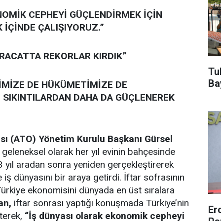
NOMİK CEPHEYİ GÜÇLENDİRMEK İÇİN
K İÇİNDE ÇALIŞIYORUZ.”
HRACATTA REKORLAR KIRDIK”
Tu
Ba
TİMİZE DE HÜKÜMETİMİZE DE
 SIKINTILARDAN DAHA DA GÜÇLENEREK
sı (ATO) Yönetim Kurulu Başkanı Gürsel
geleneksel olarak her yıl evinin bahçesinde
 3 yıl aradan sonra yeniden gerçekleştirerek
iş dünyasını bir araya getirdi. İftar sofrasının
 Türkiye ekonomisini dünyada en üst sıralara
an,
iftar sonrası yaptığı konuşmada Türkiye’nin
Er
terek,
“İş dünyası olarak ekonomik cepheyi