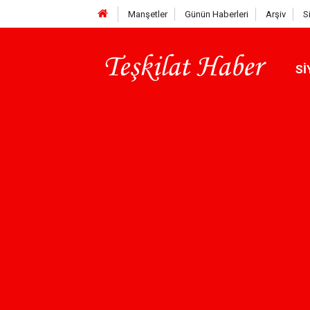
Manşetler
Günün Haberleri
Arşiv
S
Sİ