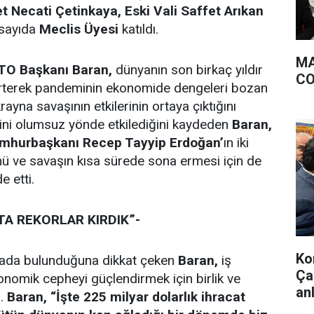
t Necati Çetinkaya, Eski Vali Saffet Arıkan
sayıda
Meclis Üyesi
katıldı.
MA
TO Başkanı Baran,
dünyanın son birkaç yıldır
CO
lirterek pandeminin ekonomide dengeleri bozan
yna savaşının etkilerinin ortaya çıktığını
rini olumsuz yönde etkilediğini kaydeden
Baran,
mhurbaşkanı Recep Tayyip Erdoğan’
ın iki
ğünü ve savaşın kısa sürede sona ermesi için de
e etti.
A REKORLAR KIRDIK”-
Ko
fyada bulunduğuna dikkat çeken
Baran,
iş
Çal
nomik cepheyi güçlendirmek için birlik ve
anl
i.
Baran,
“İşte 225 milyar dolarlık ihracat