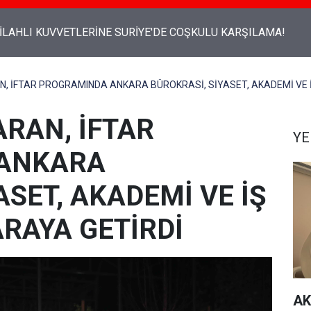
İLAHLI KUVVETLERİNE SURİYE'DE COŞKULU KARŞILAMA!
, İFTAR PROGRAMINDA ANKARA BÜROKRASİ, SİYASET, AKADEMİ VE İ
ARAN, İFTAR
YE
ANKARA
ASET, AKADEMİ VE İŞ
ARAYA GETİRDİ
AK