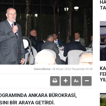
HA
TA
KA
Güncelleme:
28 Nisan 2022 Perşembe 09:45
FE
YI
ROGRAMINDA ANKARA BÜROKRASİ,
INI BİR ARAYA GETİRDİ.