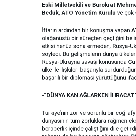
Eski Milletvekili ve Bürokrat Mehme
Bedük, ATO Yönetim Kurulu
ve çok 
İftarın ardından bir konuşma yapan
A
olağanüstü bir süreçten geçtiğini be
etkisi henüz sona ermeden, Rusya-Ukra
söyledi. Bu gelişmelerin dünya ülkele
Rusya-Ukrayna savaşı konusunda
Cu
ülke ile ilişkileri başarıyla sürdürdü
başarılı bir diplomasi yürüttüğünü ifad
-“DÜNYA KAN AĞLARKEN İHRACATT
Türkiye’nin zor ve sorunlu bir coğra
dünyasının tüm zorluklara rağmen eko
beraberlik içinde çalıştığını dile getird