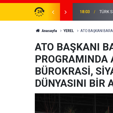
n, insanca yaşam
24
18:03
TÜRK S
Anasayfa
YEREL
ATO BAŞKANI BARAN
ATO BAŞKANI B
PROGRAMINDA 
BÜROKRASİ, SİY
DÜNYASINI BİR 