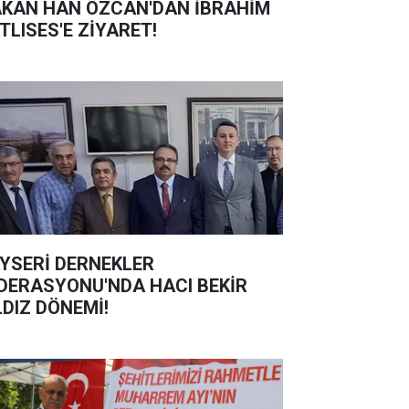
KAN HAN ÖZCAN'DAN İBRAHİM
TLISES'E ZİYARET!
YSERİ DERNEKLER
DERASYONU'NDA HACI BEKİR
LDIZ DÖNEMİ!