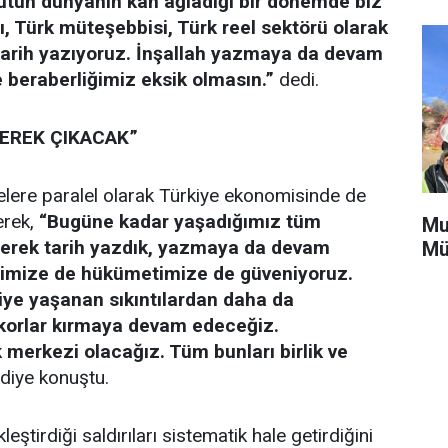
Bütün dünyanın kan ağladığı bir dönemde biz
nı, Türk müteşebbisi, Türk reel sektörü olarak
, tarih yazıyoruz. İnşallah yazmaya da devam
e beraberliğimiz eksik olmasın.”
dedi.
EREK ÇIKACAK”
ere paralel olarak Türkiye ekonomisinde de
erek,
“Bugüne kadar yaşadığımız tüm
Mu
lerek tarih yazdık, yazmaya da devam
Mü
etimize de hükümetimize de güveniyoruz.
kiye yaşanan sıkıntılardan daha da
ekorlar kırmaya devam edeceğiz.
merkezi olacağız. Tüm bunları birlik ve
diye konuştu.
eştirdiği saldırıları sistematik hale getirdiğini