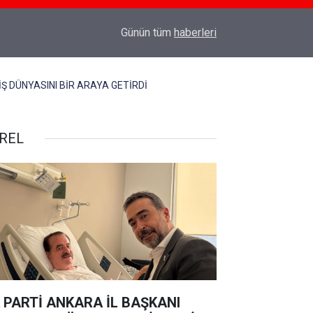
BAKAN KURUM’DAN TUZLA KENTSEL DÖNÜŞÜM PAY
17:12
Günün tüm
haberleri
SONLA BİTEN BİR KENTSEL DÖNÜŞÜM HİKAYE
Ş DÜNYASINI BİR ARAYA GETİRDİ
REL
 PARTİ ANKARA İL BAŞKANI