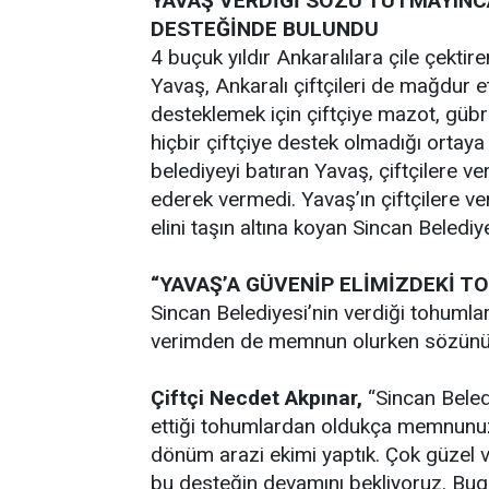
YAVAŞ VERDİĞİ SÖZÜ TUTMAYINC
DESTEĞİNDE BULUNDU
4 buçuk yıldır Ankaralılara çile çekt
Yavaş, Ankaralı çiftçileri de mağdur e
desteklemek için çiftçiye mazot, güb
hiçbir çiftçiye destek olmadığı ortaya
belediyeyi batıran Yavaş, çiftçilere v
ederek vermedi. Yavaş’ın çiftçilere v
elini taşın altına koyan Sincan Beledi
“YAVAŞ’A GÜVENİP ELİMİZDEKİ 
Sincan Belediyesi’nin verdiği tohumlar
verimden de memnun olurken sözünü 
Çiftçi Necdet Akpınar,
“Sincan Beledi
ettiği tohumlardan oldukça memnunuz.
dönüm arazi ekimi yaptık. Çok güzel v
bu desteğin devamını bekliyoruz. Bu