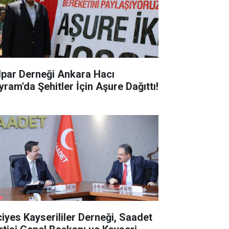
lpar Derneği Ankara Hacı
yram'da Şehitler İçin Aşure Dağıttı!
ciyes Kayserililer Derneği, Saadet