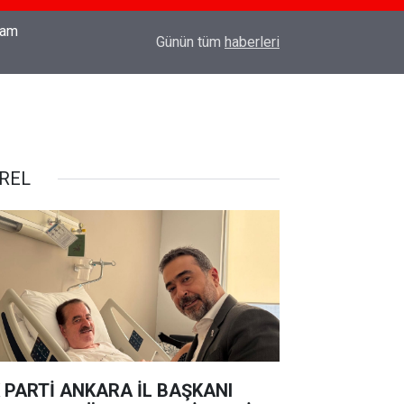
18:03
TÜRK SİLAHLI KUVVETLERİNE SURİYE'DE CO
Günün tüm
haberleri
REL
 PARTİ ANKARA İL BAŞKANI