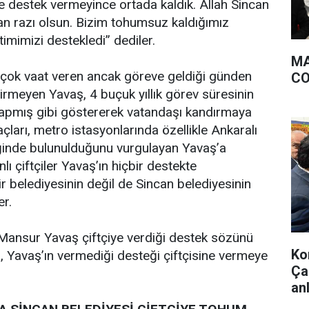
ze destek vermeyince ortada kaldık. Allah Sincan
n razı olsun. Bizim tohumsuz kaldığımız
mimizi destekledi” dediler.
MA
rçok vaat veren ancak göreve geldiği günden
CO
etirmeyen Yavaş, 4 buçuk yıllık görev süresinin
yapmış gibi göstererek vatandaşı kandırmaya
raçları, metro istasyonlarında özellikle Ankaralı
eğinde bulunulduğunu vurgulayan Yavaş’a
nlı çiftçiler Yavaş’ın hiçbir destekte
 belediyesinin değil de Sincan belediyesinin
er.
Mansur Yavaş çiftçiye verdiği destek sözünü
Ko
, Yavaş’ın vermediği desteği çiftçisine vermeye
Çal
anl