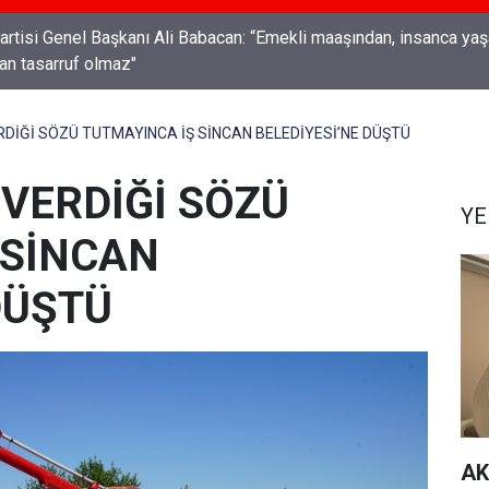
Genel Başkanı Ali Babacan: “Emekli maaşından, insanca yaşam
an tasarruf olmaz"
RDİĞİ SÖZÜ TUTMAYINCA İŞ SİNCAN BELEDİYESİ’NE DÜŞTÜ
 VERDİĞİ SÖZÜ
YE
 SİNCAN
DÜŞTÜ
AK