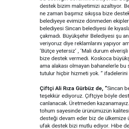
destek bizim maliyetimizi azaltıyor. 
ne zaman başımız sıkışsa bize destek
belediyeye evimize dönmeden ekiple
belediyesi Sincan belediyesi ile kıyas
çakmadı. Büyükşehir Belediyesi şu an
veriyoruz diye reklamlarını yapıyor am
‘Bütçe yetersiz’ , ‘Mali durum elveriş
bize destek vermedi. Koskoca büyükşe
ama alakası olmayan bahanelerle bu sö
tutulur hiçbir hizmeti yok. ” ifadelerini 
Çiftçi Ali Rıza Gürbüz de, “
Sincan be
teşekkür ediyoruz. Çiftçiye böyle des
canlanacak. Üretmeden kazanamayız. B
tohum sayesinde ürünümüzün kalitesi 
desteği devam eder biz de ülkemize ü
ufak destek bizi mutlu ediyor. Hibe 