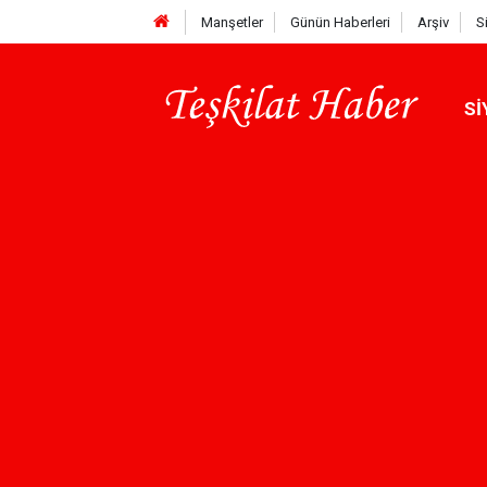
Manşetler
Günün Haberleri
Arşiv
S
Sİ