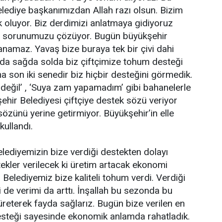
Belediye başkanımızdan Allah razı olsun. Bizim
 oluyor. Biz derdimizi anlatmaya gidiyoruz
r sorunumuzu çözüyor. Bugün büyükşehir
lanamaz. Yavaş bize buraya tek bir çivi dahi
da sağda solda biz çiftçimize tohum desteği
a son iki senedir biz hiçbir desteğini görmedik.
li değil’ , ‘Suya zam yapamadım’ gibi bahanelerle
hir Belediyesi çiftçiye destek sözü veriyor
zünü yerine getirmiyor. Büyükşehir’in elle
kullandı.
lediyemizin bize verdiği destekten dolayı
tekler verilecek ki üretim artacak ekonomi
elediyemiz bize kaliteli tohum verdi. Verdiği
de verimi da arttı. İnşallah bu sezonda bu
reterek fayda sağlarız. Bugün bize verilen en
desteği sayesinde ekonomik anlamda rahatladık.