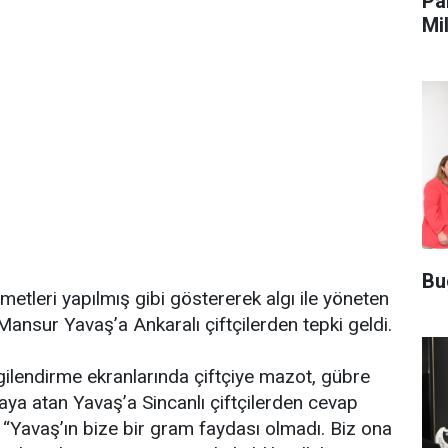
Pa
Mi
Ma
Bu
metleri yapılmış gibi göstererek algı ile yöneten
nsur Yavaş’a Ankaralı çiftçilerden tepki geldi.
lgilendirme ekranlarında çiftçiye mazot, gübre
taya atan Yavaş’a Sincanlı çiftçilerden cevap
r, “Yavaş’ın bize bir gram faydası olmadı. Biz ona