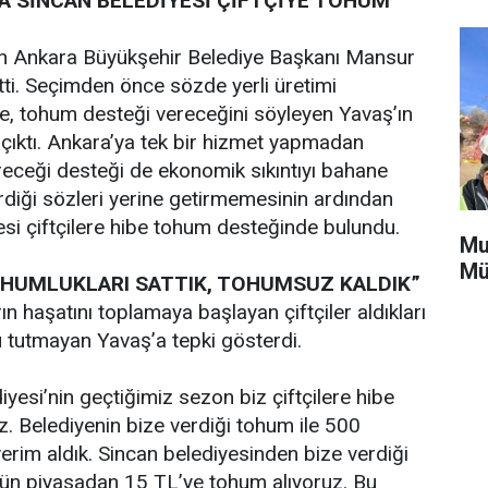
A SİNCAN BELEDİYESİ ÇİFTÇİYE TOHUM
iren Ankara Büyükşehir Belediye Başkanı Mansur
tti. Seçimden önce sözde yerli üretimi
re, tohum desteği vereceğini söyleyen Yavaş’ın
 çıktı. Ankara’ya tek bir hizmet yapmadan
ereceği desteği de ekonomik sıkıntıyı bahane
erdiği sözleri yerine getirmemesinin ardından
yesi çiftçilere hibe tohum desteğinde bulundu.
Mu
Mü
TOHUMLUKLARI SATTIK, TOHUMSUZ KALDIK”
ın haşatını toplamaya başlayan çiftçiler aldıkları
tutmayan Yavaş’a tepki gösterdi.
yesi’nin geçtiğimiz sezon biz çiftçilere hibe
 Belediyenin bize verdiği tohum ile 500
erim aldık. Sincan belediyesinden bize verdiği
gün piyasadan 15 TL’ye tohum alıyoruz. Bu