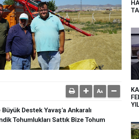
HA
TA
KA
FE
YI
e Büyük Destek Yavaş’a Ankaralı
ndik Tohumlukları Sattık Bize Tohum