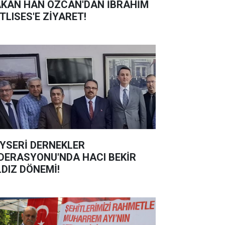
KAN HAN ÖZCAN'DAN İBRAHİM
TLISES'E ZİYARET!
YSERİ DERNEKLER
DERASYONU'NDA HACI BEKİR
LDIZ DÖNEMİ!