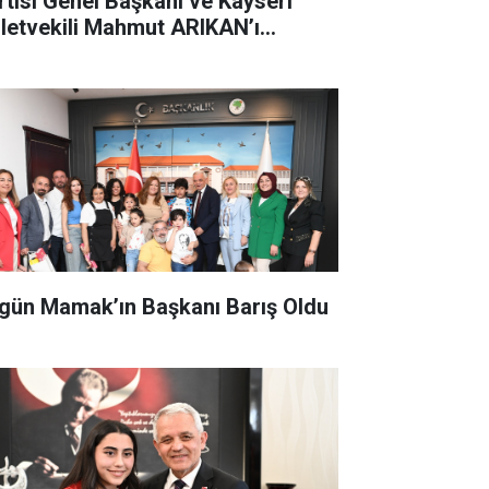
rtisi Genel Başkanı ve Kayseri
lletvekili Mahmut ARIKAN’ı
kamında Ziyaret Etti
gün Mamak’ın Başkanı Barış Oldu