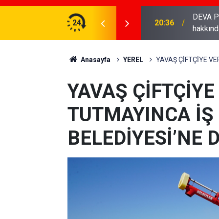
DEVA Partisi 
AKANI BOLAT'I ZİYARET ETTİ...
24
20:36
hakkınd
Anasayfa
YEREL
YAVAŞ ÇİFTÇİYE VE
YAVAŞ ÇİFTÇİYE
TUTMAYINCA İŞ
BELEDİYESİ’NE 