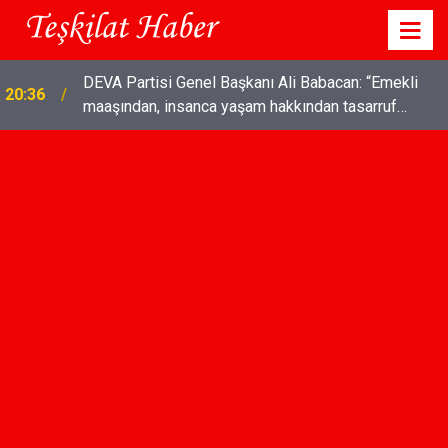
TÜRK SİLAHLI KUVVETLERİNE SURİYE'DE
18:03
COŞKULU KARŞILAMA!