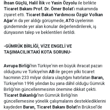
İhsan Güçlü, Halil İlik
ve
Yasin Özyolu
ile birlikte
Ticaret Bakanı Prof. Dr. Ömer Bolat
’ı makamında
ziyaret etti.
Ticaret Bakan Yardımcısı Özgür Volkan
Ağar
'ın da yer aldığı görüşmede,
ATO
üyelerinin
gündeminde yer alan konular değerlendirilerek, iş
dünyasının talep ve beklentileri iletildi.
-GÜMRÜK BİRLİĞİ, VİZE ENGELİ VE
TAŞIMACILIKTAKİ KOTA SORUNU-
Avrupa Birliği'
nin Türkiye'nin en büyük ihracat pazarı
olduğunu ve Türkiye’nin
AB
ile geçen yılki ticaret
hacminin 233 milyar dolara ulaştığını hatırlatan
Baran,
Türkiye’nin 1996 yılından bu yana dâhil olduğu Gümrük
Birliği’nin güncellenmesinin önemine dikkat çekti.
Ticaret Bakanlığı’
nın Gümrük Birliği’nin
güncellemesine yönelik çalışmalarını desteklediklerini
kaydeden
Baran,
Ticaret Bakanı Bolat'
ın Brüksel'de