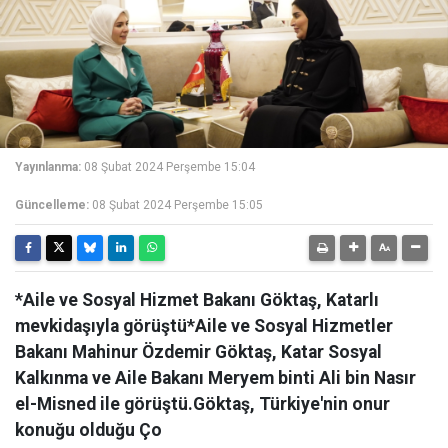
Yayınlanma:
08 Şubat 2024 Perşembe 15:04
Güncelleme:
08 Şubat 2024 Perşembe 15:05
*Aile ve Sosyal Hizmet Bakanı Göktaş, Katarlı
mevkidaşıyla görüştü*Aile ve Sosyal Hizmetler
Bakanı Mahinur Özdemir Göktaş, Katar Sosyal
Kalkınma ve Aile Bakanı Meryem binti Ali bin Nasır
el-Misned ile görüştü.Göktaş, Türkiye'nin onur
konuğu olduğu Ço