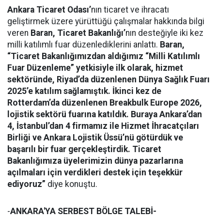
Ankara Ticaret Odası’
nın ticaret ve ihracatı
geliştirmek üzere yürüttüğü çalışmalar hakkında bilgi
veren
Baran,
Ticaret Bakanlığı’
nın desteğiyle iki kez
milli katılımlı fuar düzenlediklerini anlattı.
Baran,
“Ticaret Bakanlığımızdan aldığımız “Milli Katılımlı
Fuar Düzenleme” yetkisiyle ilk olarak, hizmet
sektöründe, Riyad’da düzenlenen Dünya Sağlık Fuarı
2025’e katılım sağlamıştık. İkinci kez de
Rotterdam’da düzenlenen Breakbulk Europe 2026,
lojistik sektörü fuarına katıldık. Buraya Ankara’dan
4, İstanbul’dan 4 firmamız ile Hizmet İhracatçıları
Birliği ve Ankara Lojistik Üssü’nü götürdük ve
başarılı bir fuar gerçekleştirdik. Ticaret
Bakanlığımıza üyelerimizin dünya pazarlarına
açılmaları için verdikleri destek için teşekkür
ediyoruz”
diye konuştu.
-
ANKARA'YA SERBEST BÖLGE TALEBİ-