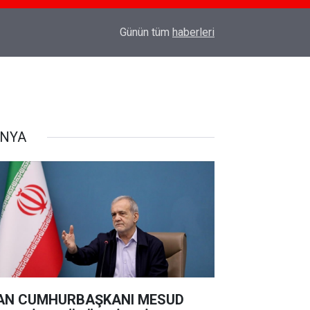
18:03
TÜRK SİLAHLI KUVVETLERİNE SURİYE'DE CO
Günün tüm
haberleri
NYA
AN CUMHURBAŞKANI MESUD