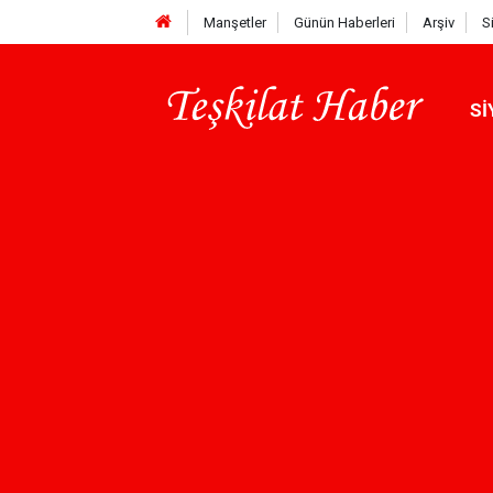
Manşetler
Günün Haberleri
Arşiv
S
Sİ