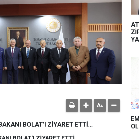
AT
Zİ
YA
EM
KANI BOLAT'I ZİYARET ETTİ...
OL
NI BOLAT'I ZİYARET ETTİ...