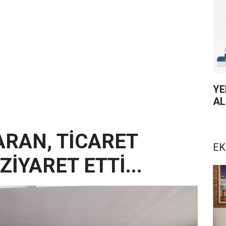
YE
AL
ARAN, TİCARET
EK
ZİYARET ETTİ...