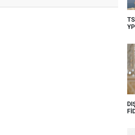
TS
YP
DI
Fİ