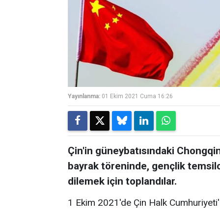
Yayınlanma:
01 Ekim 2021 Cuma 16:26
Çin'in güneybatısındaki Chongqi
bayrak töreninde, gençlik temsilc
dilemek için toplandılar.
1 Ekim 2021'de Çin Halk Cumhuriyeti'