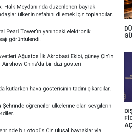
eki Halk Meydanı'nda düzenlenen bayrak
ndaşlar ülkenin refahını dilemek için toplandılar.
DÜ
al Pearl Tower'ın yanındaki elektronik
GÜ
sajı görüntülendi.
tleri Ağustos İlk Akrobasi Ekibi, güney Çin'in
Airshow China'da bir dizi gösteri
da kutlarken hava gösterisinin tadını çıkardılar.
Şehrinde öğrenciler ülkelerine olan sevgilerini
DI
diler.
Fİ
AÇ
ehrinde bir otobüs Çin ulusal bayraklarıyla