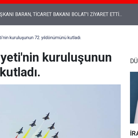
Genel Başkanı Ali Babacan: “Emekli maaşından, insanca yaşam
an tasarruf olmaz"
i'nin kuruluşunun 72. yıldönümünü kutladı.
yeti'nin kuruluşunun
DÜ
kutladı.
İR