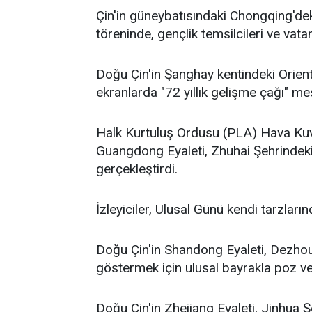
Çin'in güneybatısındaki Chongqing'd
töreninde, gençlik temsilcileri ve vata
Doğu Çin'in Şanghay kentindeki Orient
ekranlarda "72 yıllık gelişme çağı" me
Halk Kurtuluş Ordusu (PLA) Hava Kuvve
Guangdong Eyaleti, Zhuhai Şehrindeki 
gerçekleştirdi.
İzleyiciler, Ulusal Günü kendi tarzların
Doğu Çin'in Shandong Eyaleti, Dezhou 
göstermek için ulusal bayrakla poz ver
Doğu Çin'in Zhejiang Eyaleti, Jinhua Ş