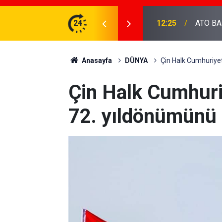
DEVA Partisi 
AKANI BOLAT'I ZİYARET ETTİ...
24
20:36
hakkınd
Anasayfa
DÜNYA
Çin Halk Cumhuriyet
Çin Halk Cumhuri
72. yıldönümünü 