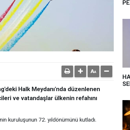
PE
HA
SE
ng'deki Halk Meydanı'nda düzenlenen
ileri ve vatandaşlar ülkenin refahını
nin kuruluşunun 72. yıldönümünü kutladı.