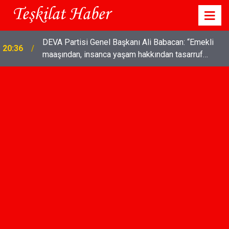
DEVA Partisi Genel Başkanı Ali Babacan: “Emekli
20:36
maaşından, insanca yaşam hakkından tasarruf
olmaz"