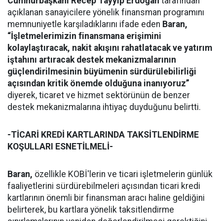
Cumhurbaşkanı Recep Tayyip Erdoğan
tarafından
açıklanan sanayicilere yönelik finansman programını
memnuniyetle karşıladıklarını ifade eden
Baran,
“İşletmelerimizin finansmana erişimini
kolaylaştıracak, nakit akışını rahatlatacak ve yatırım
iştahını artıracak destek mekanizmalarının
güçlendirilmesinin büyümenin sürdürülebilirliği
açısından kritik önemde olduğuna inanıyoruz”
diyerek, ticaret ve hizmet sektörünün de benzer
destek mekanizmalarına ihtiyaç duyduğunu belirtti.
-TİCARİ KREDİ KARTLARINDA TAKSİTLENDİRME
KOŞULLARI ESNETİLMELİ-
Baran,
özellikle KOBİ'lerin ve ticari işletmelerin günlük
faaliyetlerini sürdürebilmeleri açısından ticari kredi
kartlarının önemli bir finansman aracı haline geldiğini
belirterek, bu kartlara yönelik taksitlendirme