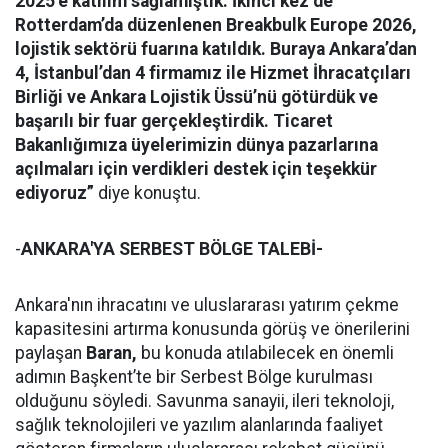
2025’e katılım sağlamıştık. İkinci kez de
Rotterdam’da düzenlenen Breakbulk Europe 2026,
lojistik sektörü fuarına katıldık. Buraya Ankara’dan
4, İstanbul’dan 4 firmamız ile Hizmet İhracatçıları
Birliği ve Ankara Lojistik Üssü’nü götürdük ve
başarılı bir fuar gerçekleştirdik. Ticaret
Bakanlığımıza üyelerimizin dünya pazarlarına
açılmaları için verdikleri destek için teşekkür
ediyoruz”
diye konuştu.
-
ANKARA'YA SERBEST BÖLGE TALEBİ-
Ankara'nın ihracatını ve uluslararası yatırım çekme
kapasitesini artırma konusunda görüş ve önerilerini
paylaşan
Baran,
bu konuda atılabilecek en önemli
adımın Başkent’te bir Serbest Bölge kurulması
olduğunu söyledi. Savunma sanayii, ileri teknoloji,
sağlık teknolojileri ve yazılım alanlarında faaliyet