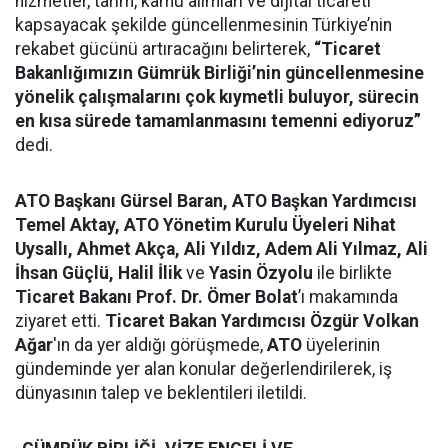
hizmetler, tarım, kamu alımları ve dijital ticareti
kapsayacak şekilde güncellenmesinin Türkiye’nin
rekabet gücünü artıracağını belirterek,
“Ticaret
Bakanlığımızın
Gümrük Birliği’nin güncellenmesine
yönelik çalışmalarını çok kıymetli buluyor,
sürecin
en kısa sürede tamamlanmasını temenni ediyoruz
”
dedi.
ATO Başkanı Gürsel Baran, ATO Başkan Yardımcısı
Temel Aktay, ATO Yönetim Kurulu Üyeleri Nihat
Uysallı, Ahmet Akça, Ali Yıldız, Adem Ali Yılmaz, Ali
İhsan Güçlü, Halil İlik
ve
Yasin Özyolu
ile birlikte
Ticaret Bakanı Prof. Dr. Ömer Bolat
’ı makamında
ziyaret etti.
Ticaret Bakan Yardımcısı Özgür Volkan
Ağar
'ın da yer aldığı görüşmede,
ATO
üyelerinin
gündeminde yer alan konular değerlendirilerek, iş
dünyasının talep ve beklentileri iletildi.