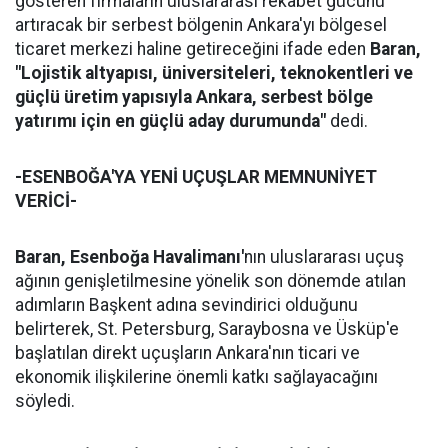
gösteren firmaların uluslararası rekabet gücünü
artıracak bir serbest bölgenin Ankara'yı bölgesel
ticaret merkezi haline getireceğini ifade eden
Baran,
"Lojistik altyapısı, üniversiteleri, teknokentleri ve
güçlü üretim yapısıyla Ankara, serbest bölge
yatırımı için en güçlü aday durumunda"
dedi.
-ESENBOĞA'YA YENİ UÇUŞLAR MEMNUNİYET
VERİCİ-
Baran,
Esenboğa Havalimanı'
nın uluslararası uçuş
ağının genişletilmesine yönelik son dönemde atılan
adımların Başkent adına sevindirici olduğunu
belirterek, St. Petersburg, Saraybosna ve Üsküp'e
başlatılan direkt uçuşların Ankara'nın ticari ve
ekonomik ilişkilerine önemli katkı sağlayacağını
söyledi.