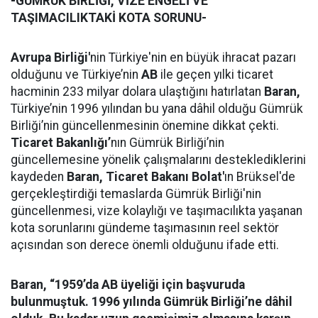
-GÜMRÜK BİRLİĞİ, VİZE ENGELİ VE
TAŞIMACILIKTAKİ KOTA SORUNU-
Avrupa Birliği'
nin Türkiye'nin en büyük ihracat pazarı
olduğunu ve Türkiye’nin
AB
ile geçen yılki ticaret
hacminin 233 milyar dolara ulaştığını hatırlatan
Baran,
Türkiye’nin 1996 yılından bu yana dâhil olduğu Gümrük
Birliği’nin güncellenmesinin önemine dikkat çekti.
Ticaret Bakanlığı’
nın Gümrük Birliği’nin
güncellemesine yönelik çalışmalarını desteklediklerini
kaydeden
Baran,
Ticaret Bakanı Bolat'
ın Brüksel'de
gerçekleştirdiği temaslarda Gümrük Birliği'nin
güncellenmesi, vize kolaylığı ve taşımacılıkta yaşanan
kota sorunlarını gündeme taşımasının reel sektör
açısından son derece önemli olduğunu ifade etti.
Baran, “1959’da AB üyeliği için başvuruda
bulunmuştuk. 1996 yılında Gümrük Birliği’ne dâhil