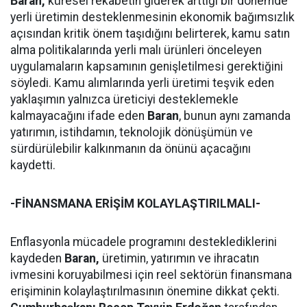
Baran,
küresel rekabetin giderek arttığı bir dönemde
yerli üretimin desteklenmesinin ekonomik bağımsızlık
açısından kritik önem taşıdığını belirterek, kamu satın
alma politikalarında yerli malı ürünleri önceleyen
uygulamaların kapsamının genişletilmesi gerektiğini
söyledi. Kamu alımlarında yerli üretimi teşvik eden
yaklaşımın yalnızca üreticiyi desteklemekle
kalmayacağını ifade eden
Baran
, bunun aynı zamanda
yatırımın, istihdamın, teknolojik dönüşümün ve
sürdürülebilir kalkınmanın da önünü açacağını
kaydetti.
-FİNANSMANA ERİŞİM KOLAYLAŞTIRILMALI-
Enflasyonla mücadele programını desteklediklerini
kaydeden
Baran,
üretimin, yatırımın ve ihracatın
ivmesini koruyabilmesi için reel sektörün finansmana
erişiminin kolaylaştırılmasının önemine dikkat çekti.