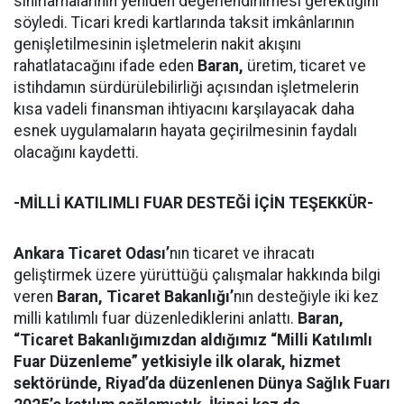
sınırlamalarının yeniden değerlendirilmesi gerektiğini
söyledi. Ticari kredi kartlarında taksit imkânlarının
genişletilmesinin işletmelerin nakit akışını
rahatlatacağını ifade eden
Baran,
üretim, ticaret ve
istihdamın sürdürülebilirliği açısından işletmelerin
kısa vadeli finansman ihtiyacını karşılayacak daha
esnek uygulamaların hayata geçirilmesinin faydalı
olacağını kaydetti.
-MİLLİ KATILIMLI FUAR DESTEĞİ İÇİN TEŞEKKÜR-
Ankara Ticaret Odası’
nın ticaret ve ihracatı
geliştirmek üzere yürüttüğü çalışmalar hakkında bilgi
veren
Baran,
Ticaret Bakanlığı’
nın desteğiyle iki kez
milli katılımlı fuar düzenlediklerini anlattı.
Baran,
“Ticaret Bakanlığımızdan aldığımız “Milli Katılımlı
Fuar Düzenleme” yetkisiyle ilk olarak, hizmet
sektöründe, Riyad’da düzenlenen Dünya Sağlık Fuarı