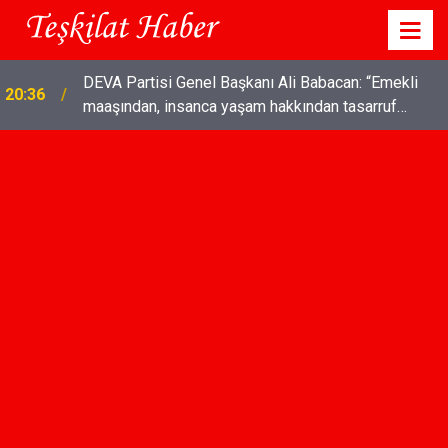
TÜRK SİLAHLI KUVVETLERİNE SURİYE'DE
18:03
COŞKULU KARŞILAMA!