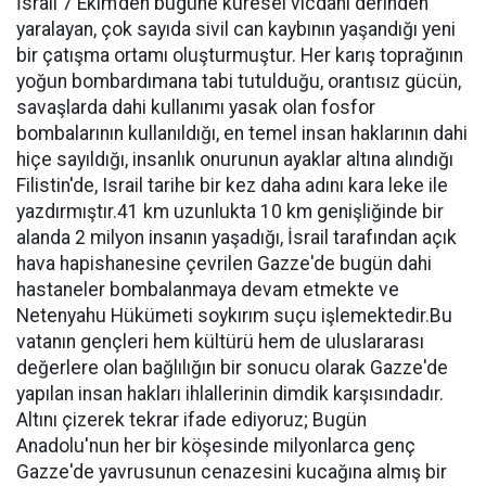
İsrail 7 Ekim’den bugüne küresel vicdanı derinden
yaralayan, çok sayıda sivil can kaybının yaşandığı yeni
bir çatışma ortamı oluşturmuştur. Her karış toprağının
yoğun bombardımana tabi tutulduğu, orantısız gücün,
savaşlarda dahi kullanımı yasak olan fosfor
bombalarının kullanıldığı, en temel insan haklarının dahi
hiçe sayıldığı, insanlık onurunun ayaklar altına alındığı
Filistin'de, Israil tarihe bir kez daha adını kara leke ile
yazdırmıştır.41 km uzunlukta 10 km genişliğinde bir
alanda 2 milyon insanın yaşadığı, İsrail tarafından açık
hava hapishanesine çevrilen Gazze'de bugün dahi
hastaneler bombalanmaya devam etmekte ve
Netenyahu Hükümeti soykırım suçu işlemektedir.Bu
vatanın gençleri hem kültürü hem de uluslararası
değerlere olan bağlılığın bir sonucu olarak Gazze'de
yapılan insan hakları ihlallerinin dimdik karşısındadır.
Altını çizerek tekrar ifade ediyoruz; Bugün
Anadolu'nun her bir köşesinde milyonlarca genç
Gazze'de yavrusunun cenazesini kucağına almış bir