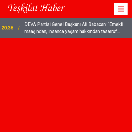
DEVA Partisi Genel Başkanı Ali Babacan: “Emekli
20:36
maaşından, insanca yaşam hakkından tasarruf
olmaz"