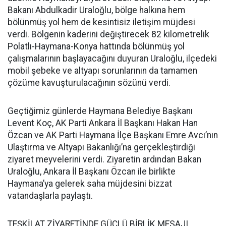
Bakanı Abdulkadir Uraloğlu, bölge halkına hem
bölünmüş yol hem de kesintisiz iletişim müjdesi
verdi. Bölgenin kaderini değiştirecek 82 kilometrelik
Polatlı-Haymana-Konya hattında bölünmüş yol
çalışmalarının başlayacağını duyuran Uraloğlu, ilçedeki
mobil şebeke ve altyapı sorunlarının da tamamen
çözüme kavuşturulacağının sözünü verdi.
Geçtiğimiz günlerde Haymana Belediye Başkanı
Levent Koç, AK Parti Ankara İl Başkanı Hakan Han
Özcan ve AK Parti Haymana İlçe Başkanı Emre Avcı’nın
Ulaştırma ve Altyapı Bakanlığı’na gerçekleştirdiği
ziyaret meyvelerini verdi. Ziyaretin ardından Bakan
Uraloğlu, Ankara İl Başkanı Özcan ile birlikte
Haymana’ya gelerek saha müjdesini bizzat
vatandaşlarla paylaştı.
TEŞKİLAT ZİYARETİNDE GÜÇLÜ BİRLİK MESAJI