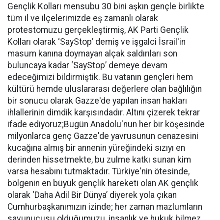
Gençlik Kolları mensubu 30 bini aşkın gençle birlikte
tüm il ve ilçelerimizde eş zamanlı olarak
protestomuzu gerçekleştirmiş, AK Parti Gençlik
Kolları olarak ‘SayStop’ demiş ve işgalci İsrail'in
masum kanına doymayan alçak saldırıları son
buluncaya kadar ‘SayStop’ demeye devam
edeceğimizi bildirmiştik. Bu vatanın gençleri hem
kültürü hemde uluslararası değerlere olan bağlılığın
bir sonucu olarak Gazze'de yapılan insan hakları
ihlallerinin dimdik karşısındadır. Altını çizerek tekrar
ifade ediyoruz;Bugün Anadolu'nun her bir köşesinde
milyonlarca genç Gazze'de yavrusunun cenazesini
kucağına almış bir annenin yüreğindeki sızıyı en
derinden hissetmekte, bu zulme katkı sunan kim
varsa hesabını tutmaktadır. Türkiye'nin ötesinde,
bölgenin en büyük gençlik hareketi olan AK gençlik
olarak ‘Daha Adil Bir Dünya’ diyerek yola çıkan
Cumhurbaşkanımızın izinde; her zaman mazlumların
savunucusu olduğumuzu, insanlık ve hukuk bilmez