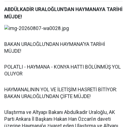
ABDÜLKADİR URALOĞLUN'DAN HAYMANAYA TARİHİ
MÜJDE!
BAKAN URALOĞLU’NDAN HAYMANA’YA TARİHİ
MÜJDE!
POLATLI - HAYMANA - KONYA HATTI BÖLÜNMÜŞ YOL
OLUYOR
HAYMANALININ YOL VE İLETİŞİM HASRETİ BİTİYOR:
BAKAN URALOĞLU’NDAN ÇİFTE MÜJDE!
Ulaştırma ve Altyapı Bakanı Abdulkadir Uraloğlu, AK
Parti Ankara İl Başkanı Hakan Han Özcan’ın daveti
üzerine Haymana’yı ziyaret eden Ulaştırma ve Altyapı