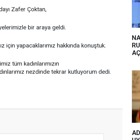
dayı Zafer Çoktan,
elerimizle bir araya geldi.
NA
RU
z için yapacaklarımız hakkında konuştuk.
AÇ
ğimiz tüm kadınlarımızın
nlarımız nezdinde tekrar kutluyorum dedi.
AD