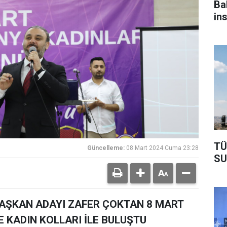
Ba
in
ol
TÜ
Güncelleme:
08 Mart 2024 Cuma 23:28
SU
BAŞKAN ADAYI ZAFER ÇOKTAN 8 MART
E KADIN KOLLARI İLE BULUŞTU