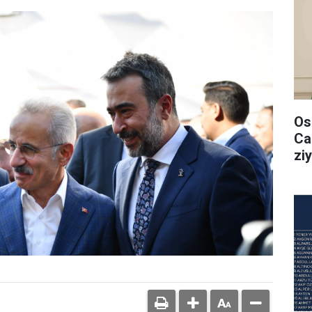
Os
Ca
ziy