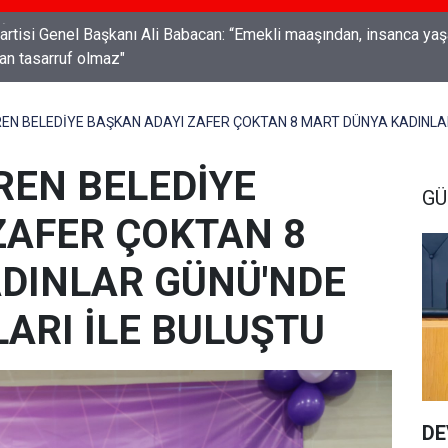
Genel Başkanı Ali Babacan: “Emekli maaşından, insanca yaşam
an tasarruf olmaz"
REN BELEDİYE BAŞKAN ADAYI ZAFER ÇOKTAN 8 MART DÜNYA KADINLAR
REN BELEDİYE
G
ZAFER ÇOKTAN 8
DINLAR GÜNÜ'NDE
LARI İLE BULUŞTU
DE