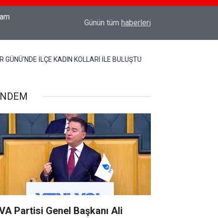
18:03
TÜRK SİLAHLI KUVVETLERİNE SURİYE'DE CO
Günün tüm
haberleri
 GÜNÜ'NDE İLÇE KADIN KOLLARI İLE BULUŞTU
ÜNDEM
VA Partisi Genel Başkanı Ali