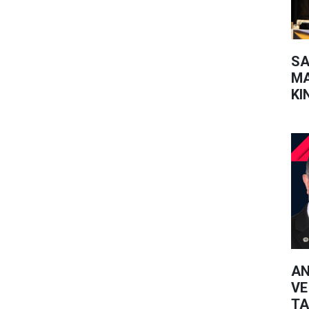
SA
MA
KI
SO
AN
VE
TA