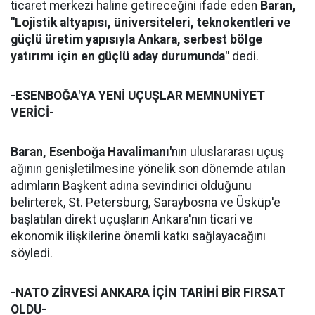
ticaret merkezi haline getireceğini ifade eden
Baran,
"Lojistik altyapısı, üniversiteleri, teknokentleri ve
güçlü üretim yapısıyla Ankara, serbest bölge
yatırımı için en güçlü aday durumunda"
dedi.
-ESENBOĞA'YA YENİ UÇUŞLAR MEMNUNİYET
VERİCİ-
Baran,
Esenboğa Havalimanı'
nın uluslararası uçuş
ağının genişletilmesine yönelik son dönemde atılan
adımların Başkent adına sevindirici olduğunu
belirterek, St. Petersburg, Saraybosna ve Üsküp'e
başlatılan direkt uçuşların Ankara'nın ticari ve
ekonomik ilişkilerine önemli katkı sağlayacağını
söyledi.
-NATO ZİRVESİ ANKARA İÇİN TARİHİ BİR FIRSAT
OLDU-