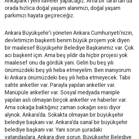
Ankapark’ı yeni ilaveler yapacağız. Ama bir taraftan da
orada hızlıca doğal yaşam alanımızı, doğal yaşam
parkımızı hayata geçireceğiz.
Ankara Büyükşehir'i yöneten Ankara Cumhuriyeti'nizin,
devletimizin başkenti benim büyük projem yok diyen
bir maalesef Büyükşehir Belediye Başkanımız var. Çok
acı başkent için. Ama beş yıldır da hiçbir projesi yok
maalesef onu da gördük yani. Gelin bu beş yılı
önümüzdeki beş yılı heba etmeyelim. Ben inanıyorum
ki Ankara önümüzdeki beş yılı heba etmeyecek. Tabii
sahte anketler var. Parayla yapılan anketler var.
Manüpüle anketler var. Sosyal medyada maniple
yapılan aslı olmayan birçok anketler ve haberler var.
Ama sokağa baktığınız zaman sokağın sesi diyor
alynok. Ankara'da. Sokakta olmayan bir büyükşehir
belediye başkanı var. Ankara'da sanal bir büyükşehir
belediye başkanı var. Yani sorun şuradaki
vatandaşlara. Ankara diye sorun. Büyükşehir Belediye