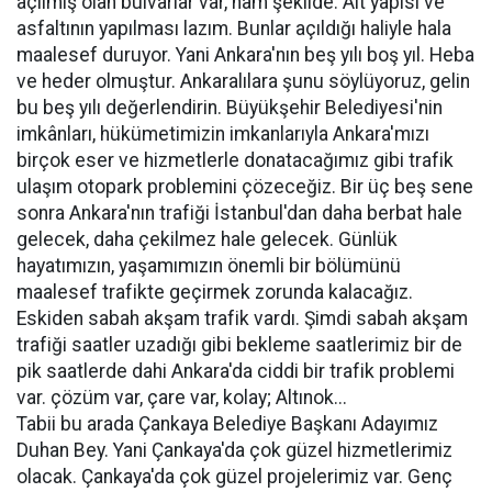
açılmış olan bulvarlar var, ham şekilde. Alt yapısı ve
asfaltının yapılması lazım. Bunlar açıldığı haliyle hala
maalesef duruyor. Yani Ankara'nın beş yılı boş yıl. Heba
ve heder olmuştur. Ankaralılara şunu söylüyoruz, gelin
bu beş yılı değerlendirin. Büyükşehir Belediyesi'nin
imkânları, hükümetimizin imkanlarıyla Ankara'mızı
birçok eser ve hizmetlerle donatacağımız gibi trafik
ulaşım otopark problemini çözeceğiz. Bir üç beş sene
sonra Ankara'nın trafiği İstanbul'dan daha berbat hale
gelecek, daha çekilmez hale gelecek. Günlük
hayatımızın, yaşamımızın önemli bir bölümünü
maalesef trafikte geçirmek zorunda kalacağız.
Eskiden sabah akşam trafik vardı. Şimdi sabah akşam
trafiği saatler uzadığı gibi bekleme saatlerimiz bir de
pik saatlerde dahi Ankara'da ciddi bir trafik problemi
var. çözüm var, çare var, kolay; Altınok...
Tabii bu arada Çankaya Belediye Başkanı Adayımız
Duhan Bey. Yani Çankaya'da çok güzel hizmetlerimiz
olacak. Çankaya'da çok güzel projelerimiz var. Genç