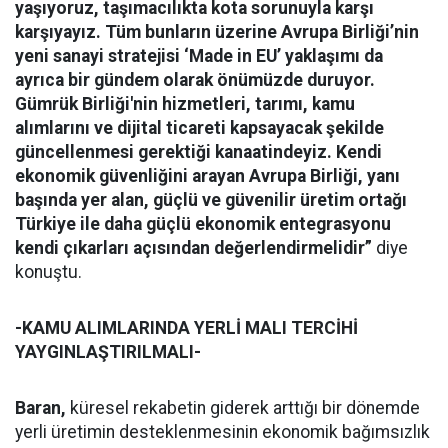
yaşıyoruz, taşımacılıkta kota sorunuyla karşı
karşıyayız. Tüm bunların üzerine Avrupa Birliği’nin
yeni sanayi stratejisi ‘Made in EU’ yaklaşımı da
ayrıca bir gündem olarak önümüzde duruyor.
Gümrük Birliği'nin hizmetleri, tarımı, kamu
alımlarını ve dijital ticareti kapsayacak şekilde
güncellenmesi gerektiği kanaatindeyiz. Kendi
ekonomik güvenliğini arayan Avrupa Birliği, yanı
başında yer alan, güçlü ve güvenilir üretim ortağı
Türkiye ile daha güçlü ekonomik entegrasyonu
kendi çıkarları açısından değerlendirmelidir”
diye
konuştu.
-KAMU ALIMLARINDA YERLİ MALI TERCİHİ
YAYGINLAŞTIRILMALI-
Baran,
küresel rekabetin giderek arttığı bir dönemde
yerli üretimin desteklenmesinin ekonomik bağımsızlık