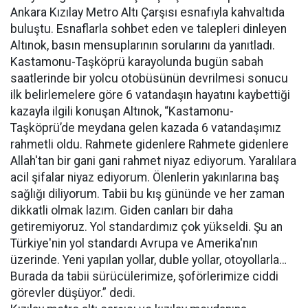
Ankara Kızılay Metro Altı Çarşısı esnafıyla kahvaltıda
buluştu. Esnaflarla sohbet eden ve talepleri dinleyen
Altınok, basın mensuplarının sorularını da yanıtladı.
Kastamonu-Taşköprü karayolunda bugün sabah
saatlerinde bir yolcu otobüsünün devrilmesi sonucu
ilk belirlemelere göre 6 vatandaşın hayatını kaybettiği
kazayla ilgili konuşan Altınok, “Kastamonu-
Taşköprü’de meydana gelen kazada 6 vatandaşımız
rahmetli oldu. Rahmete gidenlere Rahmete gidenlere
Allah'tan bir gani gani rahmet niyaz ediyorum. Yaralılara
acil şifalar niyaz ediyorum. Ölenlerin yakınlarına baş
sağlığı diliyorum. Tabii bu kış gününde ve her zaman
dikkatli olmak lazım. Giden canları bir daha
getiremiyoruz. Yol standardımız çok yükseldi. Şu an
Türkiye'nin yol standardı Avrupa ve Amerika'nın
üzerinde. Yeni yapılan yollar, duble yollar, otoyollarla…
Burada da tabii sürücülerimize, şoförlerimize ciddi
görevler düşüyor.” dedi.