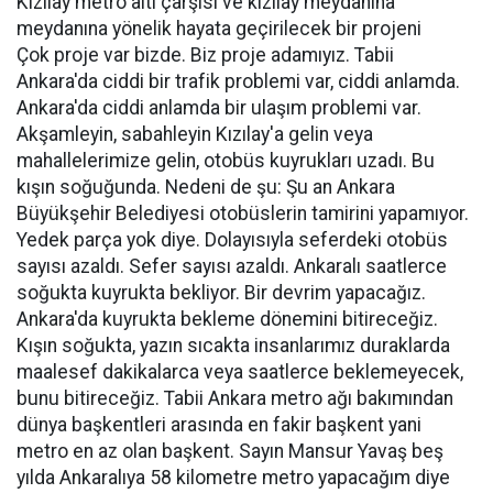
Kızılay metro altı çarşısı ve kızılay meydanına
meydanına yönelik hayata geçirilecek bir projeni
Çok proje var bizde. Biz proje adamıyız. Tabii
Ankara'da ciddi bir trafik problemi var, ciddi anlamda.
Ankara'da ciddi anlamda bir ulaşım problemi var.
Akşamleyin, sabahleyin Kızılay'a gelin veya
mahallelerimize gelin, otobüs kuyrukları uzadı. Bu
kışın soğuğunda. Nedeni de şu: Şu an Ankara
Büyükşehir Belediyesi otobüslerin tamirini yapamıyor.
Yedek parça yok diye. Dolayısıyla seferdeki otobüs
sayısı azaldı. Sefer sayısı azaldı. Ankaralı saatlerce
soğukta kuyrukta bekliyor. Bir devrim yapacağız.
Ankara'da kuyrukta bekleme dönemini bitireceğiz.
Kışın soğukta, yazın sıcakta insanlarımız duraklarda
maalesef dakikalarca veya saatlerce beklemeyecek,
bunu bitireceğiz. Tabii Ankara metro ağı bakımından
dünya başkentleri arasında en fakir başkent yani
metro en az olan başkent. Sayın Mansur Yavaş beş
yılda Ankaralıya 58 kilometre metro yapacağım diye