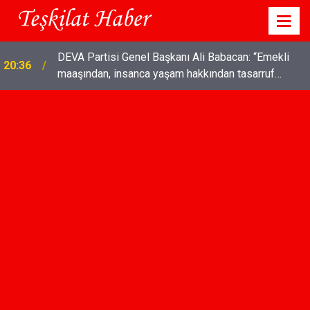
DEVA Partisi Genel Başkanı Ali Babacan: “Emekli
20:36
maaşından, insanca yaşam hakkından tasarruf
olmaz"