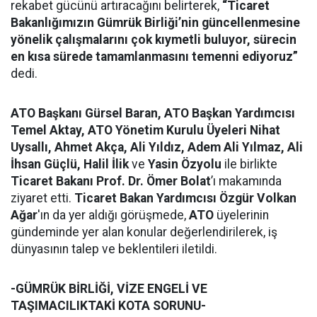
rekabet gücünü artıracağını belirterek,
“Ticaret
Bakanlığımızın
Gümrük Birliği’nin güncellenmesine
yönelik çalışmalarını çok kıymetli buluyor,
sürecin
en kısa sürede tamamlanmasını temenni ediyoruz
”
dedi.
ATO Başkanı Gürsel Baran, ATO Başkan Yardımcısı
Temel Aktay, ATO Yönetim Kurulu Üyeleri Nihat
Uysallı, Ahmet Akça, Ali Yıldız, Adem Ali Yılmaz, Ali
İhsan Güçlü, Halil İlik
ve
Yasin Özyolu
ile birlikte
Ticaret Bakanı Prof. Dr. Ömer Bolat
’ı makamında
ziyaret etti.
Ticaret Bakan Yardımcısı Özgür Volkan
Ağar
'ın da yer aldığı görüşmede,
ATO
üyelerinin
gündeminde yer alan konular değerlendirilerek, iş
dünyasının talep ve beklentileri iletildi.
-GÜMRÜK BİRLİĞİ, VİZE ENGELİ VE
TAŞIMACILIKTAKİ KOTA SORUNU-