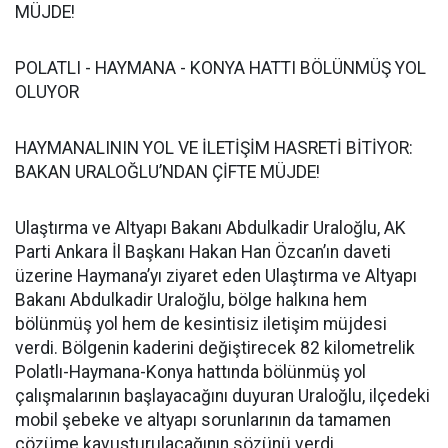
MÜJDE!
POLATLI - HAYMANA - KONYA HATTI BÖLÜNMÜŞ YOL
OLUYOR
HAYMANALININ YOL VE İLETİŞİM HASRETİ BİTİYOR:
BAKAN URALOĞLU’NDAN ÇİFTE MÜJDE!
Ulaştırma ve Altyapı Bakanı Abdulkadir Uraloğlu, AK
Parti Ankara İl Başkanı Hakan Han Özcan’ın daveti
üzerine Haymana’yı ziyaret eden Ulaştırma ve Altyapı
Bakanı Abdulkadir Uraloğlu, bölge halkına hem
bölünmüş yol hem de kesintisiz iletişim müjdesi
verdi. Bölgenin kaderini değiştirecek 82 kilometrelik
Polatlı-Haymana-Konya hattında bölünmüş yol
çalışmalarının başlayacağını duyuran Uraloğlu, ilçedeki
mobil şebeke ve altyapı sorunlarının da tamamen
çözüme kavuşturulacağının sözünü verdi.