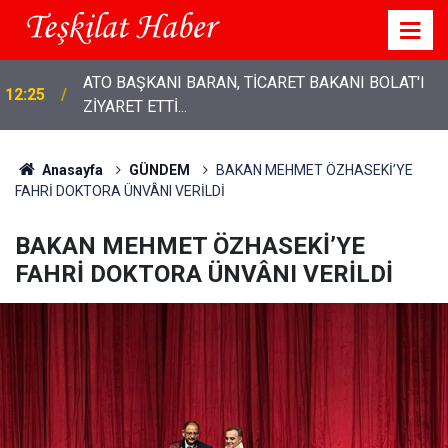
DEVA Partisi Genel Başkanı Ali Babacan: “Emekli
20:36
maaşından, insanca yaşam hakkından tasarruf
olmaz"
Anasayfa
GÜNDEM
BAKAN MEHMET ÖZHASEKİ’YE
FAHRİ DOKTORA ÜNVÂNI VERİLDİ
BAKAN MEHMET ÖZHASEKİ’YE
FAHRİ DOKTORA ÜNVÂNI VERİLDİ