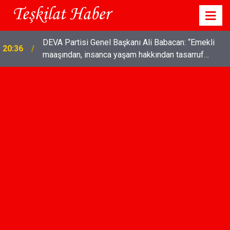
DEVA Partisi Genel Başkanı Ali Babacan: “Emekli
20:36
maaşından, insanca yaşam hakkından tasarruf
olmaz"