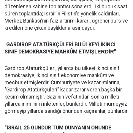
düzenlenen kabine toplantısı sona erdi. İki buçuk saat
süren toplantıda; İsrail’in Filistin’e yönelik saldırıları,
Merkez Bankası’nın faiz artırımı kararı, öğrenci burs ve
kredileri öne çıkan başlıklar arasındaydı.
"GARDIROP ATATÜRKÇÜLERİ BU ÜLKEYİ İKİNCİ
SINIF DEMOKRASİYE MAHKÛM ETMİŞL
ERDİR
"
Gardırop Atatürkçüleri, yıllarca bu ülkeyi ikinci sınıf
demokrasiye, ikinci sınıf ekonomiye mahkûm ve
mecbur etmişlerdir. Cumhuriyete ve kazanımlarına,
"Gardırop Atatürkçüleri" kadar zarar veren başka bir
kesim olmamıştır. Gazi'nin vefatından sonra milleti
yıllarca inim inim inletenler, bunlardır. Milleti mümeyyiz
görmeyip yıllarca sandığı önünden kaçıranlar, bunlardır.
“İSRAİL 25 GÜNDÜR TÜM DÜNYANIN ÖNÜNDE