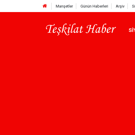
Manşetler
Günün Haberleri
Arşiv
S
Sİ