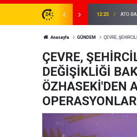
DEVA Partisi 
AKANI BOLAT'I ZİYARET ETTİ...
24
20:36
hakkınd
Anasayfa
GÜNDEM
ÇEVRE, ŞEHİRCİ
ÇEVRE, ŞEHİRCİL
DEĞİŞİKLİĞİ B
ÖZHASEKİ'DEN A
OPERASYONLARI