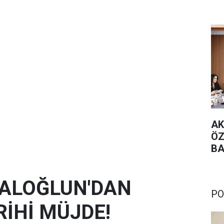
AK
ÖZ
BA
TE
RALOĞLUN'DAN
PO
İHİ MÜJDE!