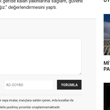
UY
k geride kalan yakınlarına sağlam, güvenli
z." değerlendirmesini yaptı.
Mİ
PA
veya imalar, inançlara saldırı içeren, imla kuralları ile
flerle yazılmış yorumlar onaylanmamaktadır.