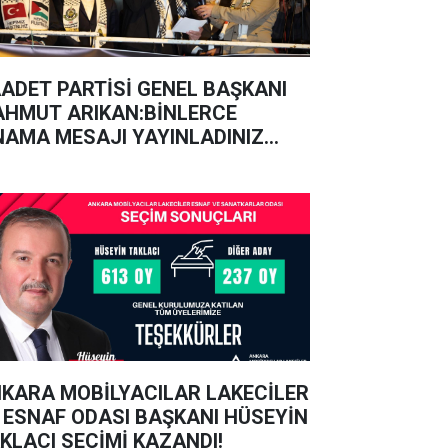
ADET PARTİSİ GENEL BAŞKANI
HMUT ARIKAN:BİNLERCE
NAMA MESAJI YAYINLADINIZ
NUÇ YOK!
KARA MOBİLYACILAR LAKECİLER
 ESNAF ODASI BAŞKANI HÜSEYİN
KLACI SEÇİMİ KAZANDI!