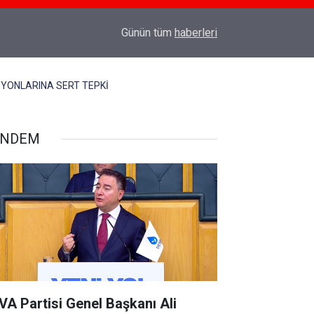
18:03
TÜRK SİLAHLI KUVVETLERİNE SURİYE'DE CO
Günün tüm
haberleri
ASYONLARINA SERT TEPKİ
ÜNDEM
VA Partisi Genel Başkanı Ali