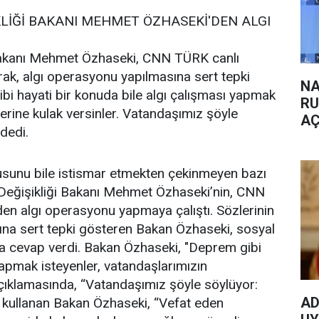
İKLİĞİ BAKANI MEHMET ÖZHASEKİ'DEN ALGI
ği Bakanı Mehmet Özhaseki, CNN TÜRK canlı
arak, algı operasyonu yapılmasına sert tepki
NA
bi hayati bir konuda bile algı çalışması yapmak
RU
lerine kulak versinler. Vatandaşımız şöyle
AÇ
 dedi.
usunu bile istismar etmekten çekinmeyen bazı
lim Değişikliği Bakanı Mehmet Özhaseki’nin, CNN
den algı operasyonu yapmaya çalıştı. Sözlerinin
sına sert tepki gösteren Bakan Özhaseki, sosyal
a cevap verdi. Bakan Özhaseki, "Deprem gibi
yapmak isteyenler, vatandaşlarımızın
 Açıklamasında, “Vatandaşımız şöyle söylüyor:
AD
ini kullanan Bakan Özhaseki, “Vefat eden