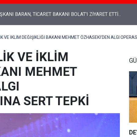
Genel Başkanı Ali Babacan: “Emekli maaşından, insanca yaşam
an tasarruf olmaz"
LİK VE İKLİM DEĞİŞİKLİĞİ BAKANI MEHMET ÖZHASEKİ'DEN ALGI OPER
İK VE İKLİM
G
AKANI MEHMET
LGI
NA SERT TEPKİ
DE