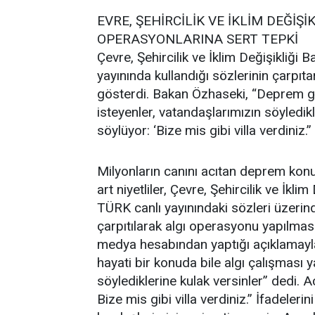
EVRE, ŞEHİRCİLİK VE İKLİM DEĞİŞ
OPERASYONLARINA SERT TEPKİ
Çevre, Şehircilik ve İklim Değişikli
yayınında kullandığı sözlerinin çarpıt
gösterdi. Bakan Özhaseki, “Deprem gi
isteyenler, vatandaşlarımızın söyledik
söylüyor: ‘Bize mis gibi villa verdiniz.”
Milyonların canını acıtan deprem kon
art niyetliler, Çevre, Şehircilik ve İk
TÜRK canlı yayınındaki sözleri üzerin
çarpıtılarak algı operasyonu yapılma
medya hesabından yaptığı açıklamayl
hayati bir konuda bile algı çalışması 
söylediklerine kulak versinler” dedi.
Bize mis gibi villa verdiniz.” İfadeler