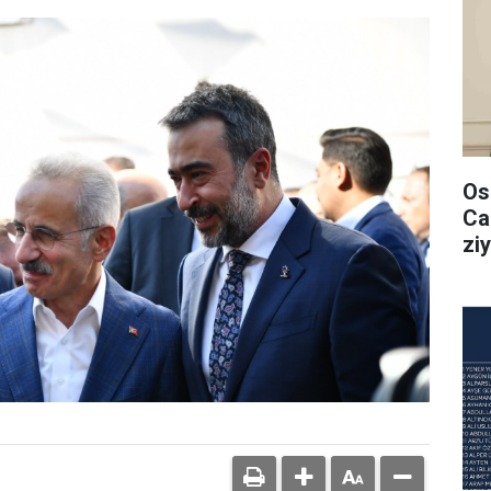
Os
Ca
ziy