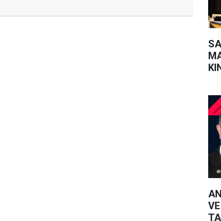
SA
MA
KI
SO
AN
VE
TA