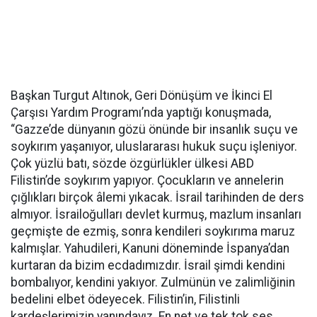
Başkan Turgut Altınok, Geri Dönüşüm ve İkinci El
Çarşısı Yardım Programı’nda yaptığı konuşmada,
“Gazze’de dünyanın gözü önünde bir insanlık suçu ve
soykırım yaşanıyor, uluslararası hukuk suçu işleniyor.
Çok yüzlü batı, sözde özgürlükler ülkesi ABD
Filistin’de soykırım yapıyor. Çocukların ve annelerin
çığlıkları birçok âlemi yıkacak. İsrail tarihinden de ders
almıyor. İsrailoğulları devlet kurmuş, mazlum insanları
geçmişte de ezmiş, sonra kendileri soykırıma maruz
kalmışlar. Yahudileri, Kanuni döneminde İspanya’dan
kurtaran da bizim ecdadımızdır. İsrail şimdi kendini
bombalıyor, kendini yakıyor. Zulmünün ve zalimliğinin
bedelini elbet ödeyecek. Filistin’in, Filistinli
kardeşlerimizin yanındayız. En net ve tek tok ses