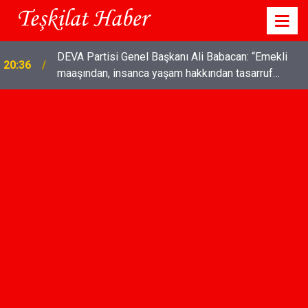
DEVA Partisi Genel Başkanı Ali Babacan: “Emekli
20:36
maaşından, insanca yaşam hakkından tasarruf
olmaz"