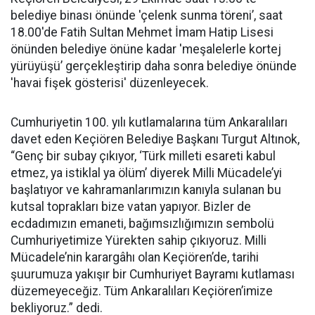
belediye binası önünde 'çelenk sunma töreni’, saat
18.00'de Fatih Sultan Mehmet İmam Hatip Lisesi
önünden belediye önüne kadar 'meşalelerle kortej
yürüyüşü’ gerçekleştirip daha sonra belediye önünde
'havai fişek gösterisi' düzenleyecek.
Cumhuriyetin 100. yılı kutlamalarına tüm Ankaralıları
davet eden Keçiören Belediye Başkanı Turgut Altınok,
“Genç bir subay çıkıyor, ‘Türk milleti esareti kabul
etmez, ya istiklal ya ölüm’ diyerek Milli Mücadele’yi
başlatıyor ve kahramanlarımızın kanıyla sulanan bu
kutsal toprakları bize vatan yapıyor. Bizler de
ecdadımızın emaneti, bağımsızlığımızın sembolü
Cumhuriyetimize Yürekten sahip çıkıyoruz. Milli
Mücadele’nin karargâhı olan Keçiören’de, tarihi
şuurumuza yakışır bir Cumhuriyet Bayramı kutlaması
düzemeyeceğiz. Tüm Ankaralıları Keçiören’imize
bekliyoruz.” dedi.