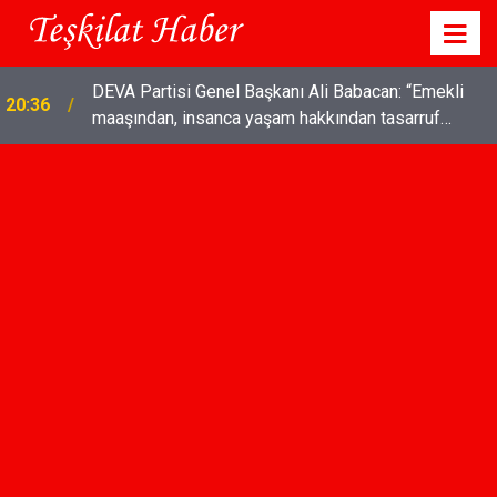
TÜRK SİLAHLI KUVVETLERİNE SURİYE'DE
18:03
COŞKULU KARŞILAMA!