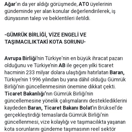
Ağar
'ın da yer aldığı görüşmede,
ATO
üyelerinin
gündeminde yer alan konular değerlendirilerek, iş
dünyasının talep ve beklentileri iletildi.
-GÜMRÜK BİRLİĞİ, VİZE ENGELİ VE
TAŞIMACILIKTAKİ KOTA SORUNU-
Avrupa Birliği'
nin Türkiye'nin en büyük ihracat pazarı
olduğunu ve Türkiye’nin
AB
ile geçen yılki ticaret
hacminin 233 milyar dolara ulaştığını hatırlatan
Baran,
Türkiye’nin 1996 yılından bu yana dâhil olduğu Gümrük
Birliği’nin güncellenmesinin önemine dikkat çekti.
Ticaret Bakanlığı’
nın Gümrük Birliği’nin
güncellemesine yönelik çalışmalarını desteklediklerini
kaydeden
Baran,
Ticaret Bakanı Bolat'
ın Brüksel'de
gerçekleştirdiği temaslarda Gümrük Birliği'nin
güncellenmesi, vize kolaylığı ve taşımacılıkta yaşanan
kota sorunlarını gündeme taşımasının reel sektör