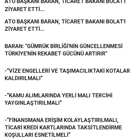
ATO BAŞKANI BARAN, TİCARET BAKANI BOLAT'I
ZİYARET ETTİ...
ATO BAŞKANI BARAN, TİCARET BAKANI BOLAT'I
ZİYARET ETTİ...
BARAN: "GÜMRÜK BİRLİĞİ'NİN GÜNCELLENMESİ
TÜRKİYE'NİN REKABET GÜCÜNÜ ARTIRIR"
-“VİZE ENGELLERİ VE TAŞIMACILIKTAKİ KOTALAR
KALDIRILMALI”
-“KAMU ALIMLARINDA YERLİ MALI TERCİHİ
YAYGINLAŞTIRILMALI”
-“FİNANSMANA ERİŞİM KOLAYLAŞTIRILMALI,
TİCARİ KREDİ KARTLARINDA TAKSİTLENDİRME
KOŞULLARI ESNETİLMELİ”