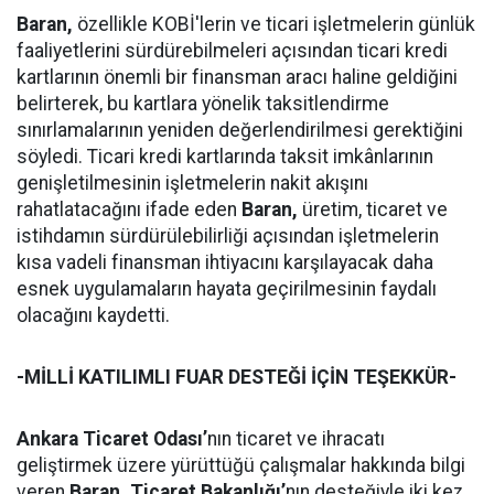
Baran,
özellikle KOBİ'lerin ve ticari işletmelerin günlük
faaliyetlerini sürdürebilmeleri açısından ticari kredi
kartlarının önemli bir finansman aracı haline geldiğini
belirterek, bu kartlara yönelik taksitlendirme
sınırlamalarının yeniden değerlendirilmesi gerektiğini
söyledi. Ticari kredi kartlarında taksit imkânlarının
genişletilmesinin işletmelerin nakit akışını
rahatlatacağını ifade eden
Baran,
üretim, ticaret ve
istihdamın sürdürülebilirliği açısından işletmelerin
kısa vadeli finansman ihtiyacını karşılayacak daha
esnek uygulamaların hayata geçirilmesinin faydalı
olacağını kaydetti.
-MİLLİ KATILIMLI FUAR DESTEĞİ İÇİN TEŞEKKÜR-
Ankara Ticaret Odası’
nın ticaret ve ihracatı
geliştirmek üzere yürüttüğü çalışmalar hakkında bilgi
veren
Baran,
Ticaret Bakanlığı’
nın desteğiyle iki kez