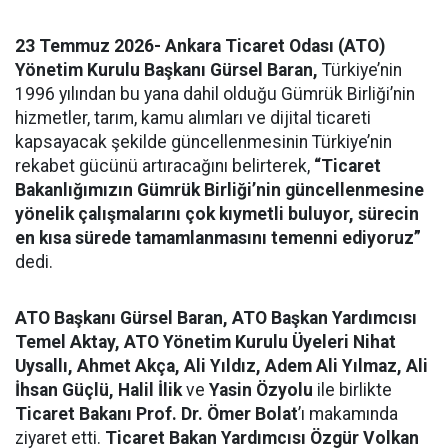
23 Temmuz 2026- Ankara Ticaret Odası (ATO)
Yönetim Kurulu Başkanı Gürsel Baran,
Türkiye’nin
1996 yılından bu yana dahil olduğu Gümrük Birliği’nin
hizmetler, tarım, kamu alımları ve dijital ticareti
kapsayacak şekilde güncellenmesinin Türkiye’nin
rekabet gücünü artıracağını belirterek,
“Ticaret
Bakanlığımızın
Gümrük Birliği’nin güncellenmesine
yönelik çalışmalarını çok kıymetli buluyor,
sürecin
en kısa sürede tamamlanmasını temenni ediyoruz
”
dedi.
ATO Başkanı Gürsel Baran, ATO Başkan Yardımcısı
Temel Aktay, ATO Yönetim Kurulu Üyeleri Nihat
Uysallı, Ahmet Akça, Ali Yıldız, Adem Ali Yılmaz, Ali
İhsan Güçlü, Halil İlik
ve
Yasin Özyolu
ile birlikte
Ticaret Bakanı Prof. Dr. Ömer Bolat
’ı makamında
ziyaret etti.
Ticaret Bakan Yardımcısı Özgür Volkan