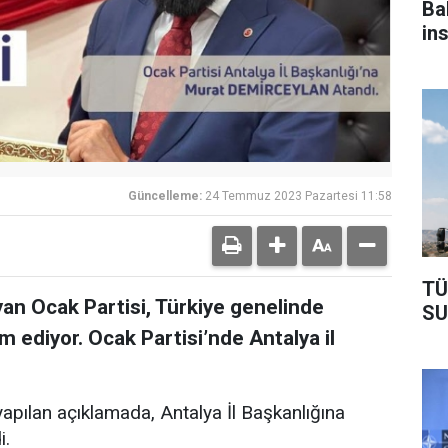
Ba
in
ol
Güncelleme:
24 Temmuz 2023 Pazartesi 11:58
TÜ
an Ocak Partisi, Türkiye genelinde
SU
 ediyor. Ocak Partisi’nde Antalya il
yapılan açıklamada, Antalya İl Başkanlığına
i.