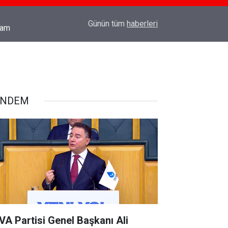
18:03
TÜRK SİLAHLI KUVVETLERİNE SURİYE'DE CO
Günün tüm
haberleri
ÜNDEM
VA Partisi Genel Başkanı Ali