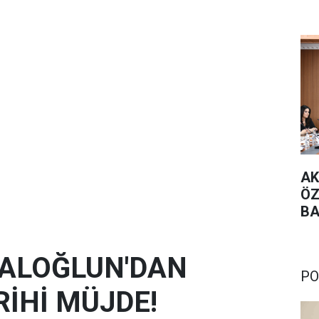
AK
ÖZ
BA
TE
RALOĞLUN'DAN
PO
İHİ MÜJDE!