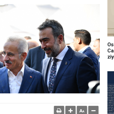
Os
Ca
ziy