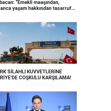
bacan: “Emekli maaşından,
sanca yaşam hakkından tasarruf
maz"
RK SİLAHLI KUVVETLERİNE
RİYE'DE COŞKULU KARŞILAMA!