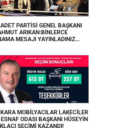
ADET PARTİSİ GENEL BAŞKANI
HMUT ARIKAN:BİNLERCE
NAMA MESAJI YAYINLADINIZ
NUÇ YOK!
KARA MOBİLYACILAR LAKECİLER
 ESNAF ODASI BAŞKANI HÜSEYİN
KLACI SEÇİMİ KAZANDI!