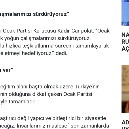
lışmalarımızı sürdürüyoruz”
an Ocak Partisi Kurucusu Kadir Canpolat, “Ocak
NA
ik yoğun çalışmalarımızı sürdürüyoruz.
RU
la hızlıca teşkilatlanma sürecini tamamlayarak
AÇ
e etmeyi hedefliyoruz.” dedi.
ı var”
eğitim alanı başta olmak üzere Türkiye’nin
rinin olduğuna dikkat çeken Ocak Partisi
öyle tamamladı:
laştırıcı değil yapıcı ve birleştirici bir siyasetle
AD
uyacağız. İnsanlarımız maalesef son zamanlarda