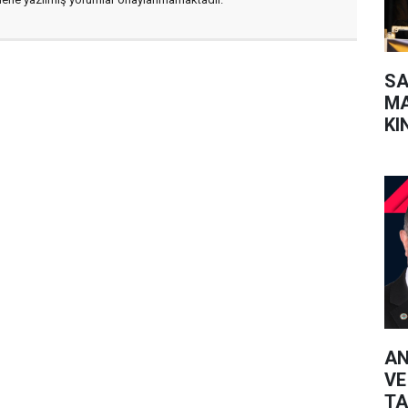
SA
MA
KI
SO
AN
VE
TA