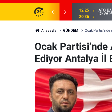
DEVA Partisi 
AKANI BOLAT'I ZİYARET ETTİ...
24
20:36
hakkınd
Anasayfa
GÜNDEM
Ocak Partisi’nde
Ocak Partisi’nde
Ediyor Antalya İl