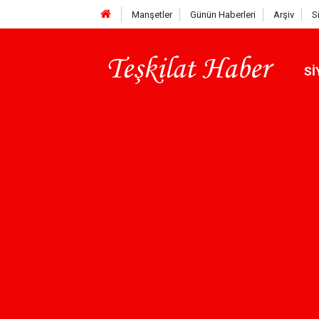
Manşetler
Günün Haberleri
Arşiv
S
Sİ