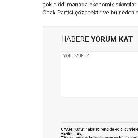
çok ciddi manada ekonomik sıkıntılar
Ocak Partisi çözecektir ve bu nedenle T
HABERE
YORUM KAT
UYARI:
Küfür, hakaret, rencide edici cümleler 
yazılmamış,
Türkçe karakter kullanılmayan ve büyük har