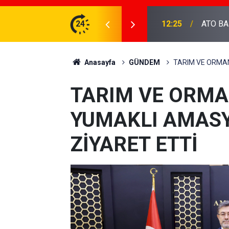
DEVA Partisi 
AKANI BOLAT'I ZİYARET ETTİ...
24
20:36
hakkınd
Anasayfa
GÜNDEM
TARIM VE ORMAN
TARIM VE ORMA
YUMAKLI AMASYA
ZİYARET ETTİ