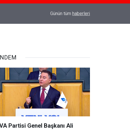
18:03
TÜRK SİLAHLI KUVVETLERİNE SURİYE'DE CO
Günün tüm
haberleri
ÜNDEM
VA Partisi Genel Başkanı Ali