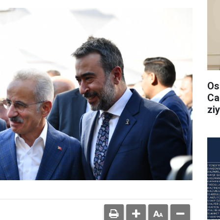
Os
Ca
ziy