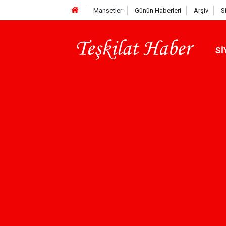
Manşetler
Günün Haberleri
Arşiv
S
Sİ