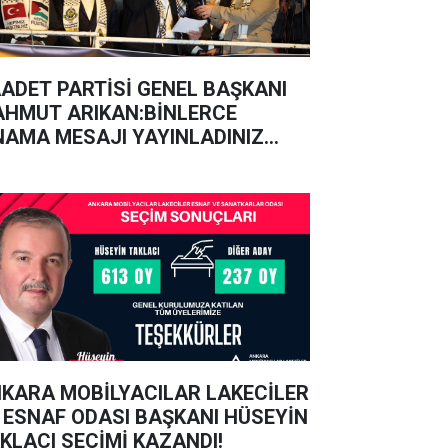
ADET PARTİSİ GENEL BAŞKANI
HMUT ARIKAN:BİNLERCE
NAMA MESAJI YAYINLADINIZ
NUÇ YOK!
KARA MOBİLYACILAR LAKECİLER
 ESNAF ODASI BAŞKANI HÜSEYİN
KLACI SEÇİMİ KAZANDI!