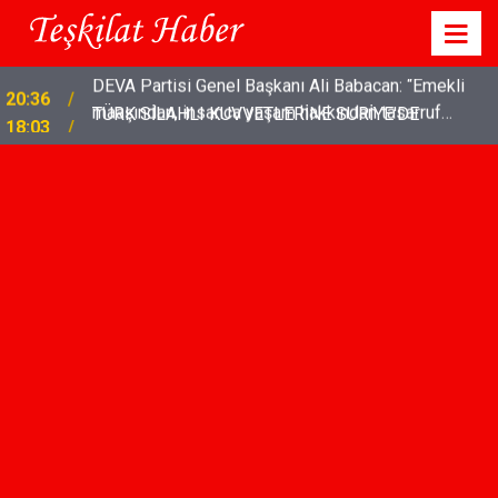
TÜRK SİLAHLI KUVVETLERİNE SURİYE'DE
18:03
COŞKULU KARŞILAMA!