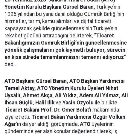
Yönetim Kurulu Başkanı Gürsel Baran,
Türkiye’nin
1996 yılından bu yana dahil olduğu Gümrük Birliği’nin
hizmetler, tarım, kamu alımları ve dijital ticareti
kapsayacak şekilde güncellenmesinin Türkiye’nin
rekabet gücünü artıracağını belirterek,
“Ticaret
Bakanlığımızın
Gümrük Birliği’nin güncellenmesine
yönelik çalışmalarını çok kıymetli buluyor,
sürecin
en kısa sürede tamamlanmasını temenni ediyoruz
”
dedi.
ATO Başkanı Gürsel Baran, ATO Başkan Yardımcısı
Temel Aktay, ATO Yönetim Kurulu Üyeleri Nihat
Uysallı, Ahmet Akça, Ali Yıldız, Adem Ali Yılmaz, Ali
İhsan Güçlü, Halil İlik
ve
Yasin Özyolu
ile birlikte
Ticaret Bakanı Prof. Dr. Ömer Bolat
’ı makamında
ziyaret etti.
Ticaret Bakan Yardımcısı Özgür Volkan
Ağar
'ın da yer aldığı görüşmede,
ATO
üyelerinin
gündeminde yer alan konular değerlendirilerek, iş