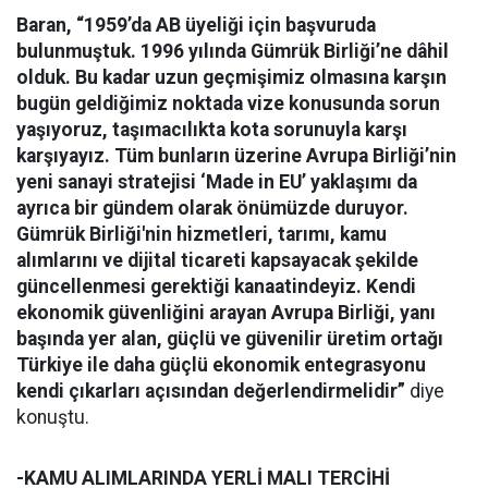
Baran, “1959’da AB üyeliği için başvuruda
bulunmuştuk. 1996 yılında Gümrük Birliği’ne dâhil
olduk. Bu kadar uzun geçmişimiz olmasına karşın
bugün geldiğimiz noktada vize konusunda sorun
yaşıyoruz, taşımacılıkta kota sorunuyla karşı
karşıyayız. Tüm bunların üzerine Avrupa Birliği’nin
yeni sanayi stratejisi ‘Made in EU’ yaklaşımı da
ayrıca bir gündem olarak önümüzde duruyor.
Gümrük Birliği'nin hizmetleri, tarımı, kamu
alımlarını ve dijital ticareti kapsayacak şekilde
güncellenmesi gerektiği kanaatindeyiz. Kendi
ekonomik güvenliğini arayan Avrupa Birliği, yanı
başında yer alan, güçlü ve güvenilir üretim ortağı
Türkiye ile daha güçlü ekonomik entegrasyonu
kendi çıkarları açısından değerlendirmelidir”
diye
konuştu.
-KAMU ALIMLARINDA YERLİ MALI TERCİHİ