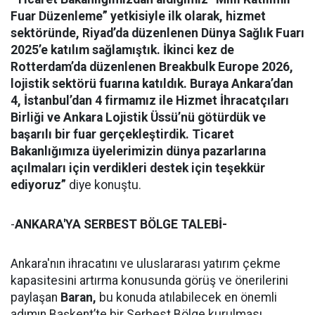
Fuar Düzenleme” yetkisiyle ilk olarak, hizmet
sektöründe, Riyad’da düzenlenen Dünya Sağlık Fuarı
2025’e katılım sağlamıştık. İkinci kez de
Rotterdam’da düzenlenen Breakbulk Europe 2026,
lojistik sektörü fuarına katıldık. Buraya Ankara’dan
4, İstanbul’dan 4 firmamız ile Hizmet İhracatçıları
Birliği ve Ankara Lojistik Üssü’nü götürdük ve
başarılı bir fuar gerçekleştirdik. Ticaret
Bakanlığımıza üyelerimizin dünya pazarlarına
açılmaları için verdikleri destek için teşekkür
ediyoruz”
diye konuştu.
-
ANKARA'YA SERBEST BÖLGE TALEBİ-
Ankara'nın ihracatını ve uluslararası yatırım çekme
kapasitesini artırma konusunda görüş ve önerilerini
paylaşan
Baran,
bu konuda atılabilecek en önemli
adımın Başkent’te bir Serbest Bölge kurulması