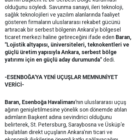
olduğunu söyledi. Savunma sanayii, ileri teknoloji,
sağlık teknolojileri ve yazılım alanlarında faaliyet
gösteren firmaların uluslararası rekabet gücünü
artıracak bir serbest bölgenin Ankara'yı bölgesel
ticaret merkezi haline getireceğini ifade eden
Baran,
"Lojistik altyapısı, üniversiteleri, teknokentleri ve
güçlü üretim yapısıyla Ankara, serbest bölge
yatırımı için en güçlü aday durumunda"
dedi.
-ESENBOĞA'YA YENİ UÇUŞLAR MEMNUNİYET
VERİCİ-
Baran,
Esenboğa Havalimanı'
nın uluslararası uçuş
ağının genişletilmesine yönelik son dönemde atılan
adımların Başkent adına sevindirici olduğunu
belirterek, St. Petersburg, Saraybosna ve Üsküp'e
başlatılan direkt uçuşların Ankara'nın ticari ve
ekonomik ilişkilerine önemli katkı sağlayacağını