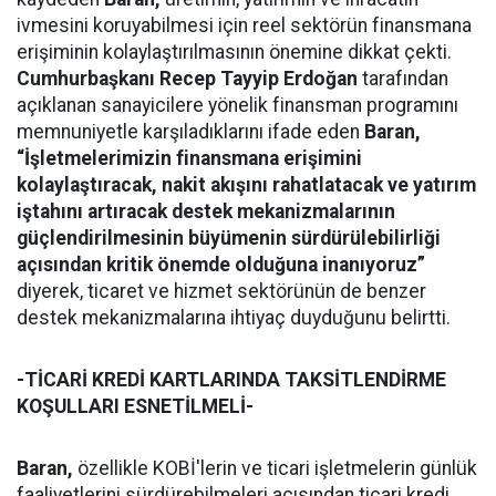
ivmesini koruyabilmesi için reel sektörün finansmana
erişiminin kolaylaştırılmasının önemine dikkat çekti.
Cumhurbaşkanı Recep Tayyip Erdoğan
tarafından
açıklanan sanayicilere yönelik finansman programını
memnuniyetle karşıladıklarını ifade eden
Baran,
“İşletmelerimizin finansmana erişimini
kolaylaştıracak, nakit akışını rahatlatacak ve yatırım
iştahını artıracak destek mekanizmalarının
güçlendirilmesinin büyümenin sürdürülebilirliği
açısından kritik önemde olduğuna inanıyoruz”
diyerek, ticaret ve hizmet sektörünün de benzer
destek mekanizmalarına ihtiyaç duyduğunu belirtti.
-TİCARİ KREDİ KARTLARINDA TAKSİTLENDİRME
KOŞULLARI ESNETİLMELİ-
Baran,
özellikle KOBİ'lerin ve ticari işletmelerin günlük
faaliyetlerini sürdürebilmeleri açısından ticari kredi