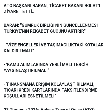
ATO BAŞKANI BARAN, TİCARET BAKANI BOLAT'I
ZİYARET ETTİ...
BARAN: "GÜMRÜK BİRLİĞİ'NİN GÜNCELLENMESİ
TÜRKİYE'NİN REKABET GÜCÜNÜ ARTIRIR"
-“VİZE ENGELLERİ VE TAŞIMACILIKTAKİ KOTALAR
KALDIRILMALI”
-“KAMU ALIMLARINDA YERLİ MALI TERCİHİ
YAYGINLAŞTIRILMALI”
-“FİNANSMANA ERİŞİM KOLAYLAŞTIRILMALI,
TİCARİ KREDİ KARTLARINDA TAKSİTLENDİRME
KOŞULLARI ESNETİLMELİ”
23 Temmuz 2026- Ankara Ticaret Odası (ATO)