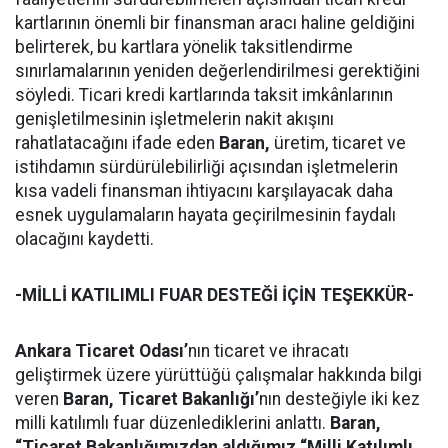
kartlarının önemli bir finansman aracı haline geldiğini
belirterek, bu kartlara yönelik taksitlendirme
sınırlamalarının yeniden değerlendirilmesi gerektiğini
söyledi. Ticari kredi kartlarında taksit imkânlarının
genişletilmesinin işletmelerin nakit akışını
rahatlatacağını ifade eden
Baran,
üretim, ticaret ve
istihdamın sürdürülebilirliği açısından işletmelerin
kısa vadeli finansman ihtiyacını karşılayacak daha
esnek uygulamaların hayata geçirilmesinin faydalı
olacağını kaydetti.
-MİLLİ KATILIMLI FUAR DESTEĞİ İÇİN TEŞEKKÜR-
Ankara Ticaret Odası’
nın ticaret ve ihracatı
geliştirmek üzere yürüttüğü çalışmalar hakkında bilgi
veren
Baran,
Ticaret Bakanlığı’
nın desteğiyle iki kez
milli katılımlı fuar düzenlediklerini anlattı.
Baran,
“Ticaret Bakanlığımızdan aldığımız “Milli Katılımlı